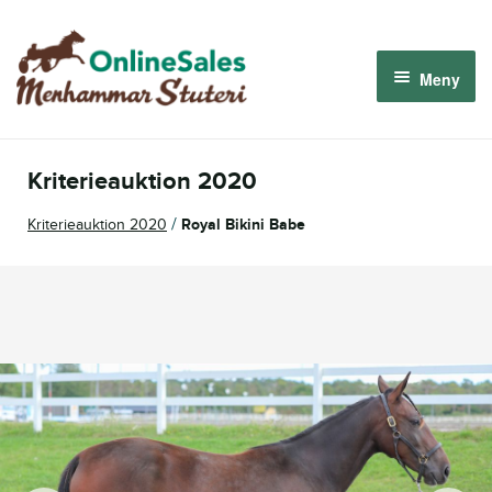
Hoppa
Hoppa
till
till
Meny
navigering
innehåll
Menhammar OnlineSales 2026
Kriterieauktion 2020
Derbyauktionen 2026
/
Kriterieauktion 2020
Royal Bikini Babe
Om oss
Så fungerar det
Logga in