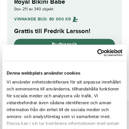
Royal Bikini Babe
Sto
211 av 340 objekt
VINNANDE BUD:
80 000
KR
Grattis till
Fredrik Larsson
!
Budhistorik
Reg. nr.:
SE 19-3545
Denna webbplats använder cookies
Mostpeoplearegood
Bottoms Up Broline
Vi använder enhetsidentifierare för att anpassa innehållet
och annonserna till användarna, tillhandahålla funktioner
för sociala medier och analysera vår trafik. Vi
vidarebefordrar även sådana identifierare och annan
information från din enhet till de sociala medier och
Om hästen
annons- och analysföretag som vi samarbetar med.
Dessa kan i sin tur kombinera informationen med annan
Sto efter Villiam och undan Dream Date