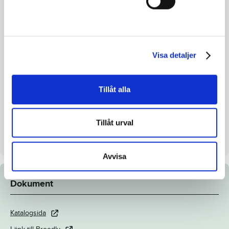
Morfar
Super Arnie
Reg. nr.
SE 19-3545
Färg
Brun
Avelsindex
114
Visa detaljer
Inavelskoeff.
13.85%
Mankhöjd/korshöjd
-
Tillåt alla
Uppfödare
Marino Ferreri
Säljare
Ferreri Enterprise
Tillåt urval
Dag
Dag 3
Avvisa
Dokument
Katalogsida