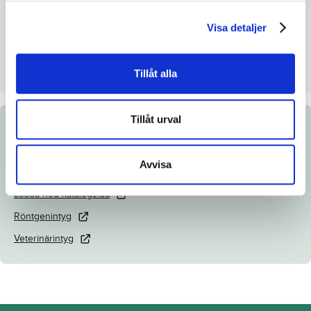
Uppfödare
Boko Stables Holland BV
Visa detaljer
Säljare
Boko Stables Holland BV
Stall på auktionsdagen
Stall B
Tillåt alla
Tillåt urval
Dokument
Avvisa
Länk till Breedly.com
Ladda ned katalogsida
Röntgenintyg
Veterinärintyg