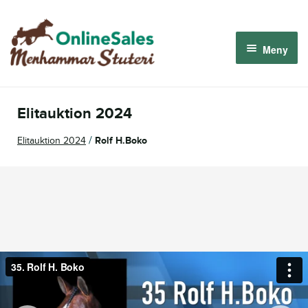
Hoppa
Hoppa
till
till
Meny
navigering
innehåll
Menhammar OnlineSales 2026
Elitauktion 2024
Derbyauktionen 2026
/
Elitauktion 2024
Rolf H.Boko
Om oss
Så fungerar det
Logga in