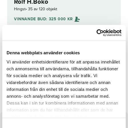
Rolf H.Boko
Hingst
35 av 120 objekt
VINNANDE BUD:
325 000
KR
Grattis till
Mattias Djuse Stable AB
!
Budhistorik
Denna webbplats använder cookies
Vi använder enhetsidentifierare för att anpassa innehållet
och annonserna till användarna, tillhandahålla funktioner
Reg. nr.:
23-2871
för sociala medier och analysera vår trafik. Vi
vidarebefordrar även sådana identifierare och annan
information från din enhet till de sociala medier och
Just Speed Brodde
Wilson Wynn
annons- och analysföretag som vi samarbetar med.
Dessa kan i sin tur kombinera informationen med annan
information som du har tillhandahållit eller som de har
samlat in när du har använt deras tjänster.
Om hästen
S