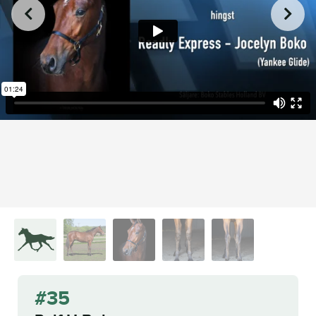
from
on
.
35. Rolf H. Boko
L.A. Racing Media
Vimeo
#35