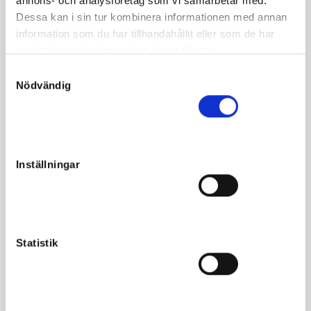
annons- och analysföretag som vi samarbetar med.
Hingst e. Fourth Dimension u. Girls Getaway ue. Donerail
Dessa kan i sin tur kombinera informationen med annan
information som du har tillhandahållit eller som de har
Blodsmässigt har Right Choice stora likheter med
samlat in när du har använt deras tjänster.
Gimpanzee.
S
Nödvändig
Den treåriga halvsystern Sweet Breeze segrade i förra
a
veckan sin tredje start.
m
t
y
c
Inställningar
k
e
Fakta
s
v
Kön
Hingst
a
Statistik
Född
2020-06-27
l
Far
Fourth Dimension
Mor
Girls Getaway