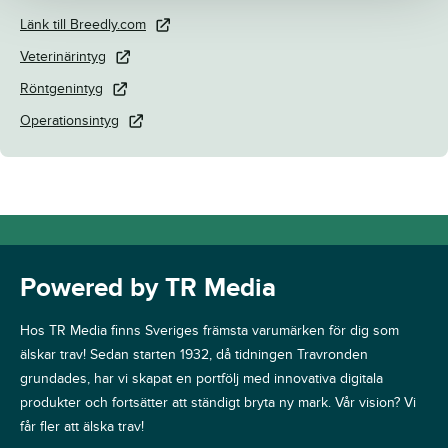
Länk till Breedly.com
Veterinärintyg
Röntgenintyg
Operationsintyg
Powered by TR Media
Hos TR Media finns Sveriges främsta varumärken för dig som
älskar trav! Sedan starten 1932, då tidningen Travronden
grundades, har vi skapat en portfölj med innovativa digitala
produkter och fortsätter att ständigt bryta ny mark. Vår vision? Vi
får fler att älska trav!