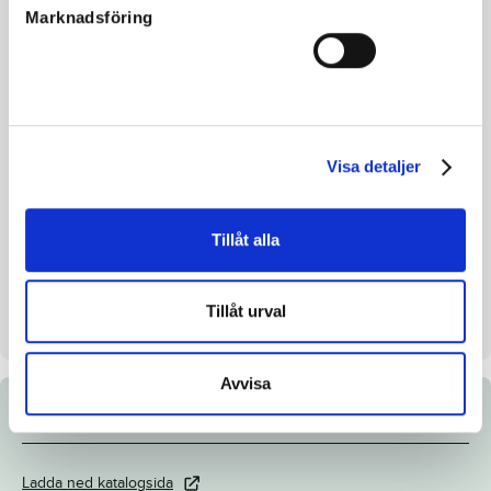
Morfar
Donerail
Marknadsföring
Reg. nr.
SE 20-2296
Färg
Brun
Avelsindex
-
Inavelskoeff.
13.39%
Visa detaljer
Mankhöjd/korshöjd
145/149 cm
Uppfödare
Jan Johansson och Linda
Tillåt alla
Forsberg
Säljare
Jan Johansson
Tillåt urval
Uppstallningsplats
Klövagården. Vara
Avvisa
Dokument
Ladda ned katalogsida