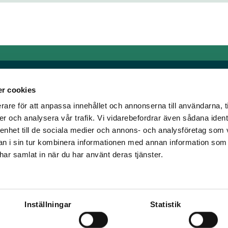
r cookies
rare för att anpassa innehållet och annonserna till användarna, t
Länkar
er och analysera vår trafik. Vi vidarebefordrar även sådana ident
 enhet till de sociala medier och annons- och analysföretag som 
om älskar trav!
Allmänna auktionsvillkor
 i sin tur kombinera informationen med annan information som
har vi skapat en
Mobilvy
e har samlat in när du har använt deras tjänster.
t ständigt bryta ny
Cookie policy
Inställningar
Statistik