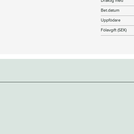
Dräktig med
Bet.datum
Uppfödare
Fölavgift (SEK)