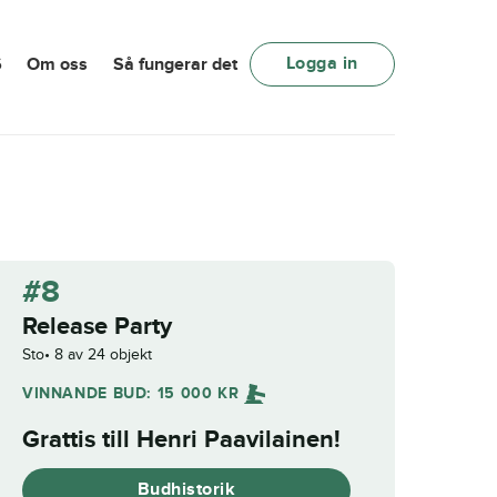
Logga in
6
Om oss
Så fungerar det
#8
Release Party
Sto
8 av 24 objekt
VINNANDE BUD:
15 000
KR
Grattis till
Henri Paavilainen
!
Budhistorik