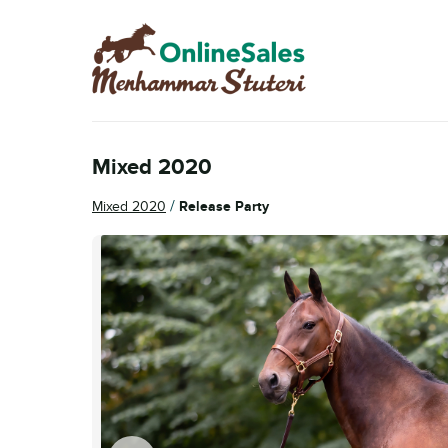
Hoppa
Hoppa
till
till
navigering
innehåll
Mixed 2020
/
Mixed 2020
Release Party