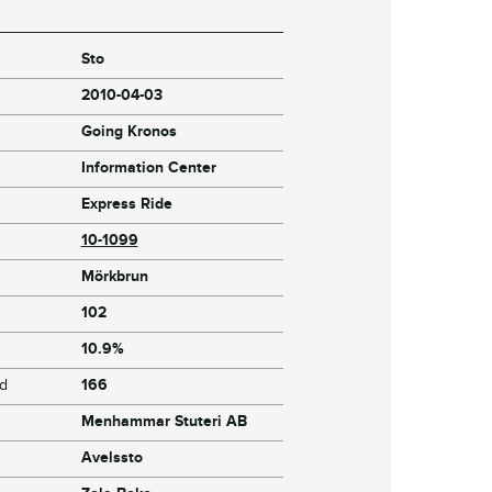
Sto
2010-04-03
Going Kronos
Information Center
Express Ride
10-1099
Mörkbrun
102
10.9%
jd
166
Menhammar Stuteri AB
Avelssto