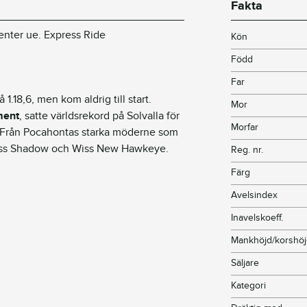
Fakta
enter ue. Express Ride
Kön
Född
Far
1.18,6, men kom aldrig till start.
Mor
ment
, satte världsrekord på Solvalla för
Morfar
ng. Från Pocahontas starka möderne som
Wiss Shadow och Wiss New Hawkeye.
Reg. nr.
Färg
Avelsindex
Inavelskoeff.
Mankhöjd/korshö
Säljare
Kategori