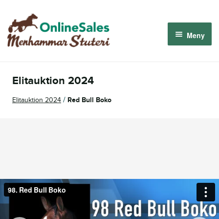
Hoppa
Hoppa
till
till
Meny
navigering
innehåll
Menhammar OnlineSales 2026
Elitauktion 2024
Derbyauktionen 2026
/
Elitauktion 2024
Red Bull Boko
Om oss
Så fungerar det
Logga in