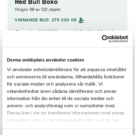
Red Bull Boko
Hingst
98 av 120 objekt
VINNANDE BUD:
275 000
KR
Grattis till
Köller und Stolle Hotel
GmbH
!
Budhistorik
Denna webbplats använder cookies
Vi använder enhetsidentifierare för att anpassa innehållet
och annonserna till användarna, tillhandahålla funktioner
för sociala medier och analysera vår trafik. Vi
Reg. nr.:
23-3335
vidarebefordrar även sådana identifierare och annan
information från din enhet till de sociala medier och
The Olympian
April Lane
annons- och analysföretag som vi samarbetar med.
Dessa kan i sin tur kombinera informationen med annan
information som du har tillhandahållit eller som de har
samlat in när du har använt deras tjänster.