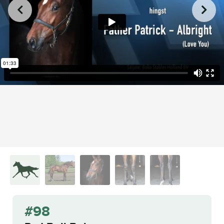
from
on
.
98. Red Bull Boko
L.A. Racing Media
Vimeo
#98