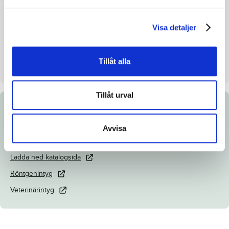
Mankhöjd/korshöjd
-
Visa detaljer
Uppfödare
Boko Stables Holland BV
Säljare
Boko Stables Holland BV
Tillåt alla
Stall på auktionsdagen
Stall B
Tillåt urval
Dokument
Avvisa
Länk till Breedly.com
Ladda ned katalogsida
Röntgenintyg
Veterinärintyg