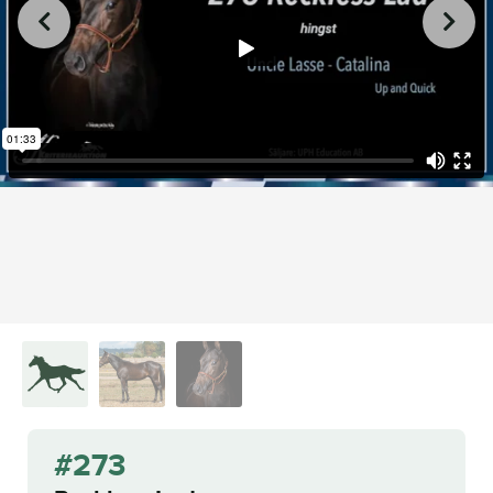
from
on
.
273 Reckless Lad
L.A. Racing Media
Vimeo
#273