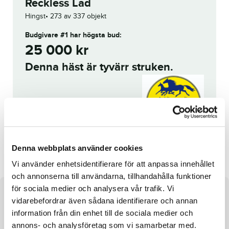
Reckless Lad
Hingst
273 av 337 objekt
Budgivare #1
har högsta bud:
25 000
kr
Denna häst är tyvärr struken.
Reg. nr.:
SE 21-1264
Cassius
King of Goldneck
Denna webbplats använder cookies
Vi använder enhetsidentifierare för att anpassa innehållet
och annonserna till användarna, tillhandahålla funktioner
för sociala medier och analysera vår trafik. Vi
Om hästen
vidarebefordrar även sådana identifierare och annan
information från din enhet till de sociala medier och
e. Uncle Lasse u. Catalina ue. Up and Quick
annons- och analysföretag som vi samarbetar med.