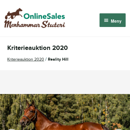
Hoppa
Hoppa
till
till
Meny
navigering
innehåll
Menhammar OnlineSales 2026
Kriterieauktion 2020
Derbyauktionen 2026
/
Kriterieauktion 2020
Reality Hill
Om oss
Så fungerar det
Logga in