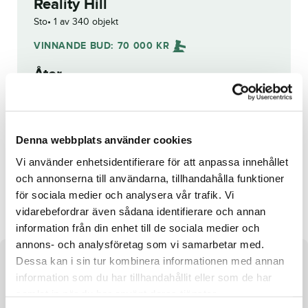
Reality Hill
Sto
1 av 340 objekt
VINNANDE BUD:
70 000
KR
Åter
Budhistorik
Denna webbplats använder cookies
Reg. nr.:
SE 19-1445
Vi använder enhetsidentifierare för att anpassa innehållet
och annonserna till användarna, tillhandahålla funktioner
Jacobite Sisu
för sociala medier och analysera vår trafik. Vi
vidarebefordrar även sådana identifierare och annan
information från din enhet till de sociala medier och
annons- och analysföretag som vi samarbetar med.
Dessa kan i sin tur kombinera informationen med annan
Om hästen
information som du har tillhandahållit eller som de har
Sto efter What the Hill och
samlat in när du har använt deras tjänster.