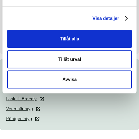
Inavelskoeff.
13.56%
Mankhöjd/korshöjd
153/157cm
Visa detaljer
Uppfödare
Per-Olof Persson
Säljare
Stall Pop
Tillåt alla
Dag
Dag 1
Tillåt urval
Dokument
Avvisa
Katalogsida
Länk till Breedly
Veterinärintyg
Röntgenintyg