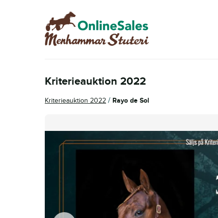
Hoppa
Hoppa
till
till
navigering
innehåll
Kriterieauktion 2022
/
Kriterieauktion 2022
Rayo de Sol