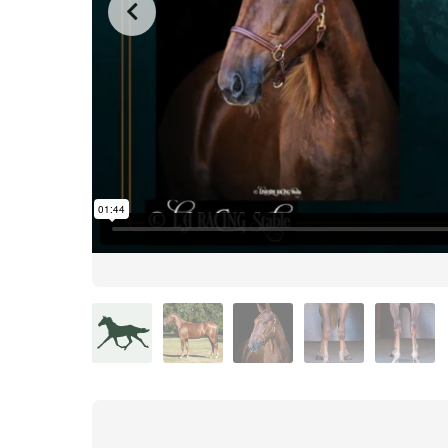
from
on
.
35 Rayo de Sol
L.A. Racing Media
Vimeo