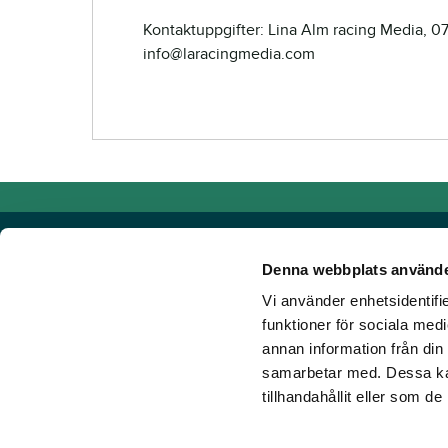
Kontaktuppgifter: Lina Alm racing Media, 
info@laracingmedia.com
Denna webbplats använde
Vi använder enhetsidentifie
Powered by TR Media
funktioner för sociala medi
annan information från din
Hos TR Media finns Sveriges främsta varumärken för dig s
samarbetar med. Dessa kan
Sedan starten 1932, då tidningen Travronden grundades, 
tillhandahållit eller som d
portfölj med innovativa digitala produkter och fortsätter at
mark. Vår vision? Vi får fler att älska trav!