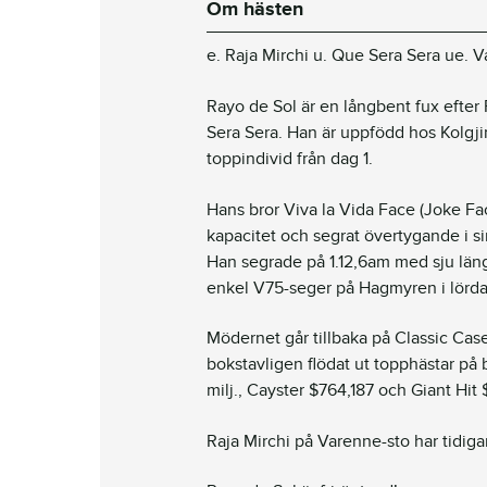
Om hästen
e. Raja Mirchi u. Que Sera Sera ue. 
Rayo de Sol är en långbent fux efter
Sera Sera. Han är uppfödd hos Kolgji
toppindivid från dag 1.
Hans bror Viva la Vida Face (Joke Fac
kapacitet och segrat övertygande i si
Han segrade på 1.12,6am med sju län
enkel V75-seger på Hagmyren i lördag
Mödernet går tillbaka på Classic Cas
bokstavligen flödat ut topphästar på
milj., Cayster $764,187 och Giant Hit
Raja Mirchi på Varenne-sto har tidiga