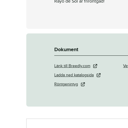
Rayo de Sol är friröntgad!
Dokument
Länk till Breedly.com
Ve
Ladda ned katalogsida
Röntgenintyg