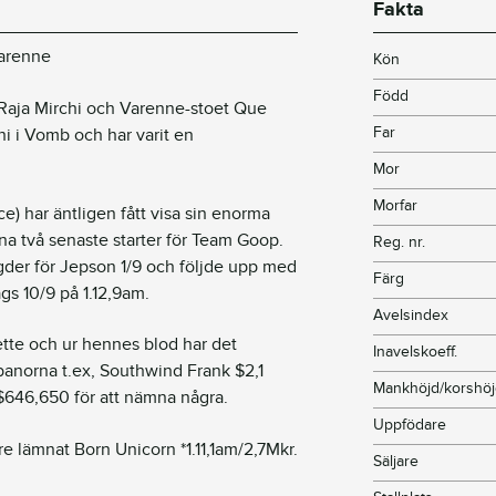
Fakta
Varenne
Kön
Född
 Raja Mirchi och Varenne-stoet Que
Far
ni i Vomb och har varit en
Mor
Morfar
e) har äntligen fått visa sin enorma
na två senaste starter för Team Goop.
Reg. nr.
gder för Jepson 1/9 och följde upp med
Färg
s 10/9 på 1.12,9am.
Avelsindex
ette och ur hennes blod har det
Inavelskoeff.
 banorna t.ex, Southwind Frank $2,1
Mankhöjd/korshö
 $646,650 för att nämna några.
Uppfödare
re lämnat Born Unicorn *1.11,1am/2,7Mkr.
Säljare