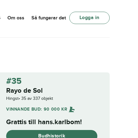
Logga in
6
Om oss
Så fungerar det
#35
Rayo de Sol
Hingst
35 av 337 objekt
VINNANDE BUD:
90 000
KR
Grattis till
hans.karlbom
!
Budhistorik