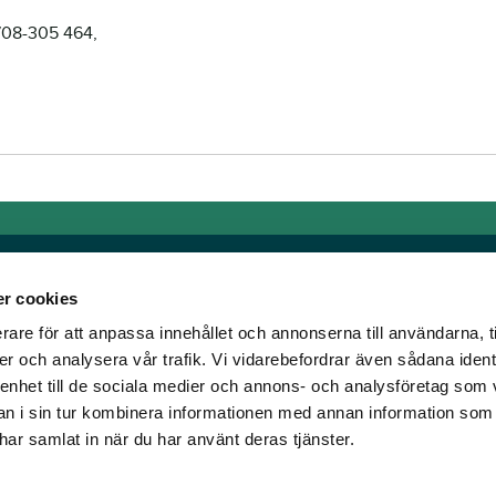
0708-305 464,
r cookies
rare för att anpassa innehållet och annonserna till användarna, t
Länkar
er och analysera vår trafik. Vi vidarebefordrar även sådana ident
 enhet till de sociala medier och annons- och analysföretag som 
om älskar trav!
Allmänna auktionsvillkor
 i sin tur kombinera informationen med annan information som
har vi skapat en
Mobilvy
e har samlat in när du har använt deras tjänster.
t ständigt bryta ny
Cookie policy