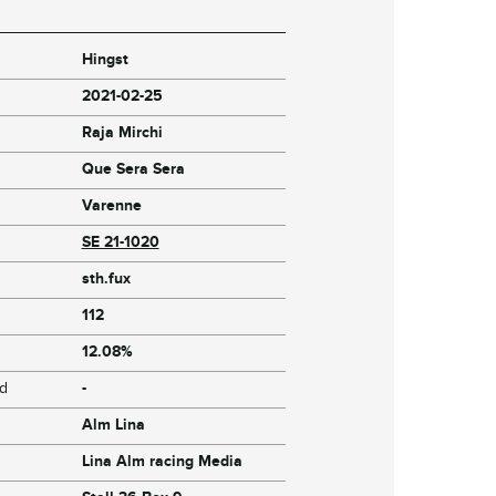
Hingst
2021-02-25
Raja Mirchi
Que Sera Sera
Varenne
SE 21-1020
sth.fux
112
12.08%
jd
-
Alm Lina
Lina Alm racing Media