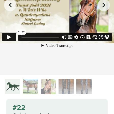
from
on
.
22. Quickstep Laday.mp4
Malin Albinsson
Vimeo
#22