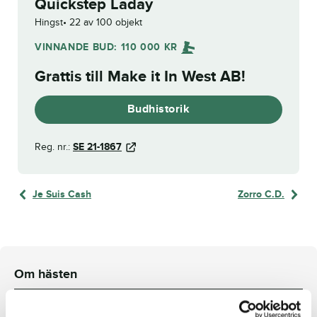
Quickstep Laday
Hingst
22 av 100 objekt
VINNANDE BUD:
110 000
KR
Grattis till
Make it In West AB
!
Budhistorik
Reg. nr.:
SE 21-1867
Je Suis Cash
Zorro C.D.
Om hästen
e. Who’s Who u. Quadrupedans ue. Andover Hall