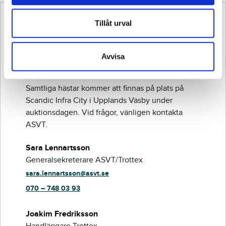
Tillåt urval
Vill du veta mer om
hästen?
Avvisa
Samtliga hästar kommer att finnas på plats på
Scandic Infra City i Upplands Väsby under
auktionsdagen. Vid frågor, vänligen kontakta
ASVT.
Sara Lennartsson
Generalsekreterare ASVT/Trottex
sara.lennartsson@asvt.se
070 – 748 03 93
Joakim Fredriksson
Handläggare Trottex