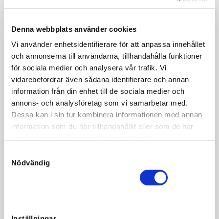
Denna webbplats använder cookies
Vi använder enhetsidentifierare för att anpassa innehållet
Fakta
och annonserna till användarna, tillhandahålla funktioner
för sociala medier och analysera vår trafik. Vi
Kön
Hingst
vidarebefordrar även sådana identifierare och annan
Född
2021-04-19
information från din enhet till de sociala medier och
annons- och analysföretag som vi samarbetar med.
Far
Who's Who
Dessa kan i sin tur kombinera informationen med annan
Mor
Quadrupedans
information som du har tillhandahållit eller som de har
Morfar
Andover Hall
samlat in när du har använt deras tjänster.
S
Reg. nr.
SE 21-1867
Nödvändig
a
Färg
Brun
m
Avelsindex
115
t
y
Inavelskoeff.
9.75%
c
Inställningar
Mankhöjd/korshöjd
-