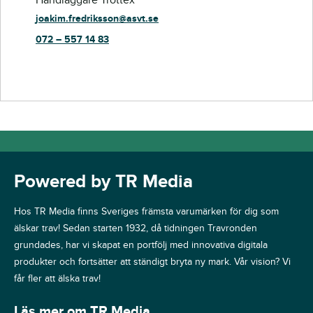
joakim.fredriksson@asvt.se
072 – 557 14 83
Powered by TR Media
Hos TR Media finns Sveriges främsta varumärken för dig som
älskar trav! Sedan starten 1932, då tidningen Travronden
grundades, har vi skapat en portfölj med innovativa digitala
produkter och fortsätter att ständigt bryta ny mark. Vår vision? Vi
får fler att älska trav!
Läs mer om TR Media