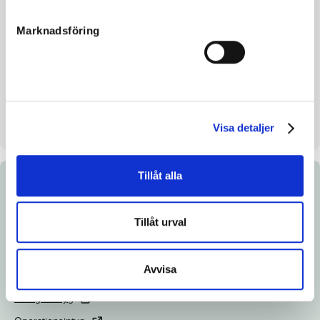
Mankhöjd/korshöjd
145/148cm
Marknadsföring
Uppfödare
Göteborg Smart Repair Center
AB
Säljare
Göteborg Smart Repair Center
AB
Stall på auktionsdagen
Hyllstofta Stuteri Klippan
Visa detaljer
Tillåt alla
Dokument
Tillåt urval
Ladda ned katalogsida
Länk till Breedly.com
Avvisa
Veterinärintyg
Röntgenintyg