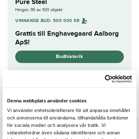
Pure Steel
Hingst
95 av 100 objekt
VINNANDE BUD:
500 000
KR
Grattis till
Enghavegaard Aalborg
ApS
!
Budhistorik
Reg. nr.:
SE 20-3426
Money Honey M.I.
Koriander Sisu
Denna webbplats använder cookies
Vi använder enhetsidentifierare för att anpassa innehållet
och annonserna till användarna, tillhandahålla funktioner
för sociala medier och analysera vår trafik. Vi
Om hästen
vidarebefordrar även sådana identifierare och annan