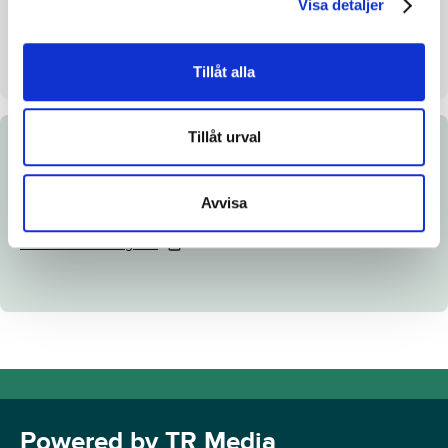
Visa detaljer
Säljare
Göteborg Smart Repair Center
AB
Stall på auktionsdagen
-
Tillåt alla
Tillåt urval
Dokument
Avvisa
Länk till Breedly.com
Ladda ned katalogsida
Powered by TR Media