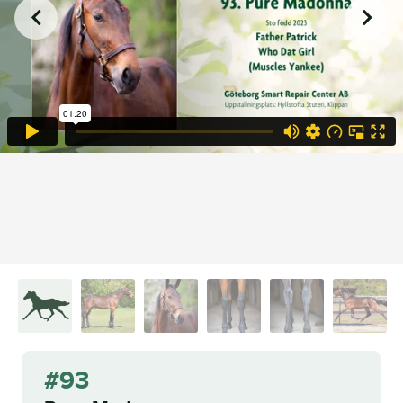
93 Pure Madonna e. Father Patrick - Who Dat Girl (Muscles Yankee)
from
on
.
Eqqulea – Mia Törnberg
Vimeo
#93