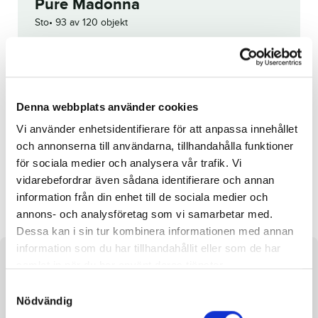
Pure Madonna
Sto
93 av 120 objekt
Utropspris:
50 000
kr
Denna häst är tyvärr struken.
Denna webbplats använder cookies
Vi använder enhetsidentifierare för att anpassa innehållet
Reg. nr.:
23-3034
och annonserna till användarna, tillhandahålla funktioner
för sociala medier och analysera vår trafik. Vi
vidarebefordrar även sådana identifierare och annan
Po Tay Toes
Double Wine
information från din enhet till de sociala medier och
annons- och analysföretag som vi samarbetar med.
Dessa kan i sin tur kombinera informationen med annan
information som du har tillhandahållit eller som de har
Om hästen
samlat in när du har använt deras tjänster.
S
Nödvändig
a