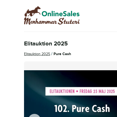
Hoppa
Hoppa
till
till
navigering
innehåll
Elitauktion 2025
/
Elitauktion 2025
Pure Cash