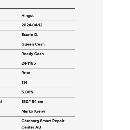
Hingst
2024-04-12
Ecurie D.
Queen Cash
Ready Cash
24-1165
Brun
114
6.06%
jd
150/154 cm
Marko Kreivi
Göteborg Smart Repair
Center AB