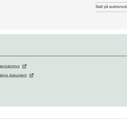
Stall på auktions
terinärintyg
aking dokument