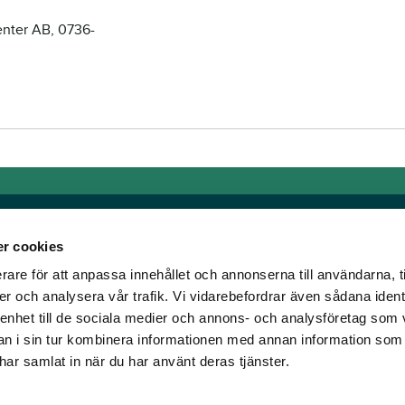
enter AB, 0736-
r cookies
rare för att anpassa innehållet och annonserna till användarna, t
Länkar
er och analysera vår trafik. Vi vidarebefordrar även sådana ident
 enhet till de sociala medier och annons- och analysföretag som 
om älskar trav!
Allmänna auktionsvillkor
 i sin tur kombinera informationen med annan information som
har vi skapat en
Mobilvy
e har samlat in när du har använt deras tjänster.
t ständigt bryta ny
Cookie policy