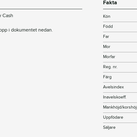
Fakta
y Cash
Kön
Född
 lopp i dokumentet nedan.
Far
Mor
Morfar
Reg. nr.
Färg
Avelsindex
Inavelskoeff.
Mankhöjd/korshö
Uppfödare
Säljare