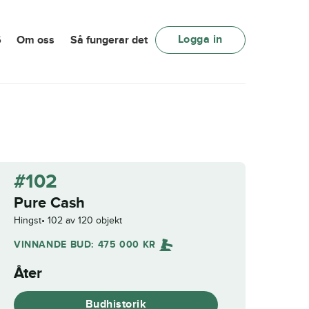
Logga in
6
Om oss
Så fungerar det
#102
Pure Cash
Hingst
102 av 120 objekt
VINNANDE BUD:
475 000
KR
Åter
Budhistorik