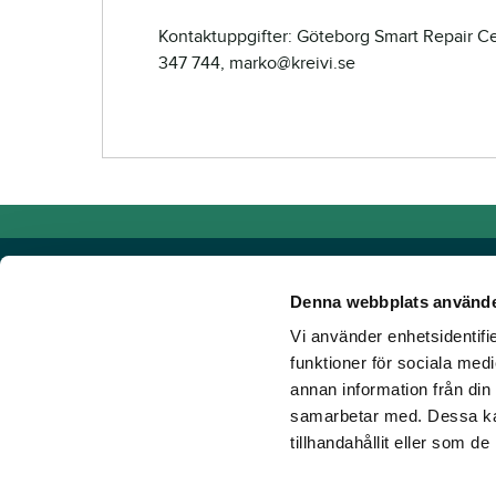
Kontaktuppgifter: Göteborg Smart Repair C
347 744, marko@kreivi.se
Denna webbplats använde
Vi använder enhetsidentifie
Powered by TR Media
funktioner för sociala medi
annan information från din
Hos TR Media finns Sveriges främsta varumärken för dig s
samarbetar med. Dessa kan
Sedan starten 1932, då tidningen Travronden grundades, 
tillhandahållit eller som d
portfölj med innovativa digitala produkter och fortsätter at
mark. Vår vision? Vi får fler att älska trav!