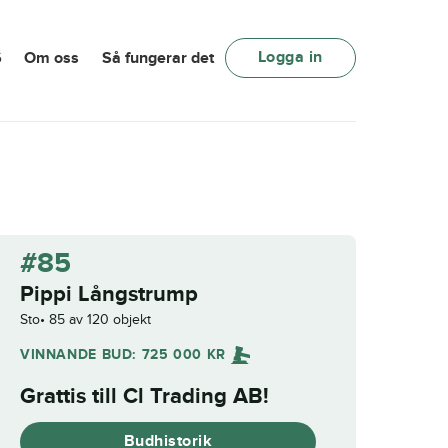
Logga in
6
Om oss
Så fungerar det
#85
Pippi Långstrump
Sto
85 av 120 objekt
VINNANDE BUD:
725 000
KR
Grattis till
Cl Trading AB
!
Budhistorik