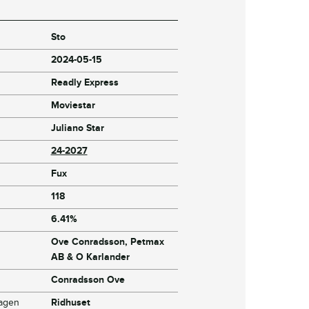
Sto
2024-05-15
Readly Express
Moviestar
Juliano Star
24-2027
Fux
118
6.41%
Ove Conradsson, Petmax
AB & O Karlander
Conradsson Ove
dagen
Ridhuset