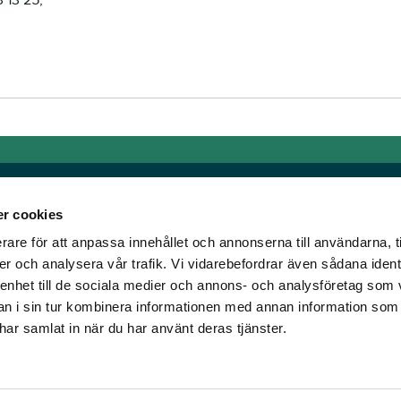
 13 25,
r cookies
rare för att anpassa innehållet och annonserna till användarna, t
Länkar
er och analysera vår trafik. Vi vidarebefordrar även sådana ident
 enhet till de sociala medier och annons- och analysföretag som 
om älskar trav!
Allmänna auktionsvillkor
 i sin tur kombinera informationen med annan information som
har vi skapat en
Mobilvy
e har samlat in när du har använt deras tjänster.
t ständigt bryta ny
Cookie policy