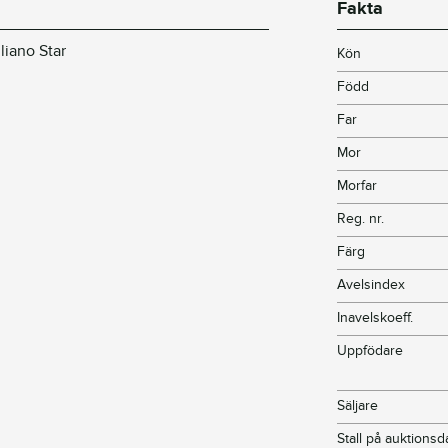
Fakta
liano Star
Kön
Född
Far
Mor
Morfar
Reg. nr.
Färg
Avelsindex
Inavelskoeff.
Uppfödare
Säljare
Stall på auktions