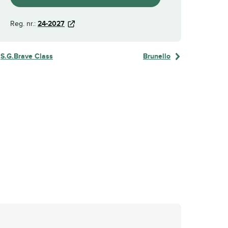
Reg. nr.:
24-2027
S.G.Brave Class
Brunello