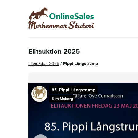
Hoppa
Hoppa
till
till
navigering
innehåll
Elitauktion 2025
/
Elitauktion 2025
Pippi Långstrump