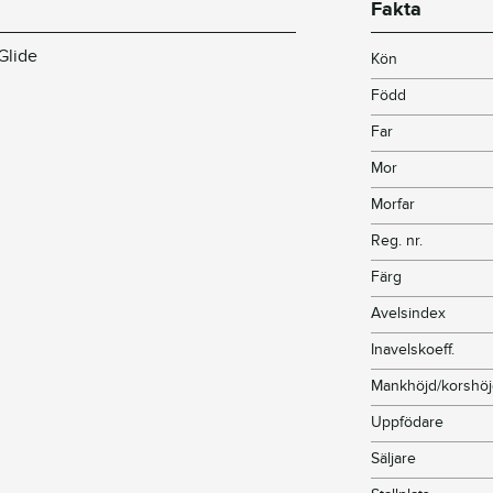
Fakta
Glide
Kön
Född
Far
Mor
Morfar
Reg. nr.
Färg
Avelsindex
Inavelskoeff.
Mankhöjd/korshö
Uppfödare
Säljare