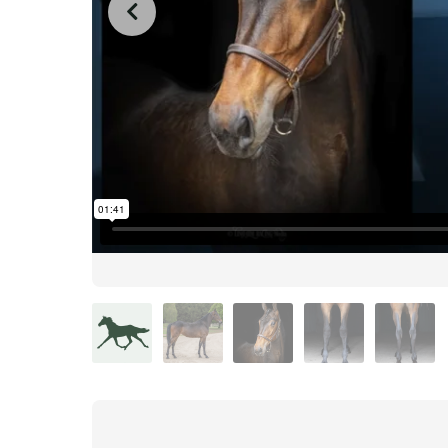
from
on
.
80 Peggy Boko
L.A. Racing Media
Vimeo