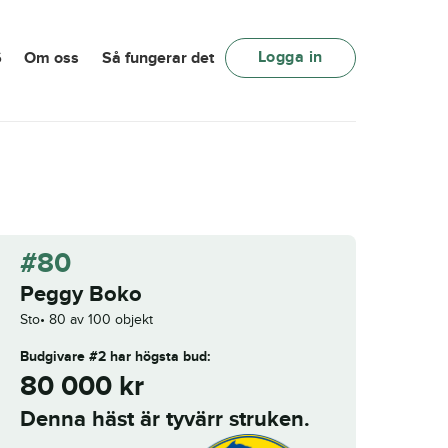
Logga in
6
Om oss
Så fungerar det
#80
Peggy Boko
Sto
80 av 100 objekt
Budgivare #2
har högsta bud:
80 000
kr
Denna häst är tyvärr struken.