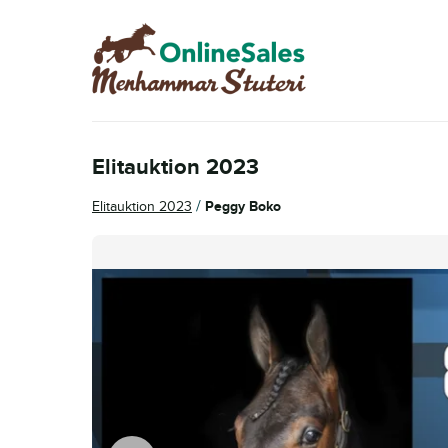
Hoppa
Hoppa
till
till
navigering
innehåll
Elitauktion 2023
/
Elitauktion 2023
Peggy Boko