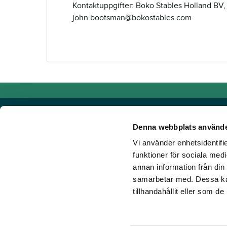
Kontaktuppgifter: Boko Stables Holland BV,
john.bootsman@bokostables.com
Denna webbplats använde
Vi använder enhetsidentifie
Powered by TR Media
funktioner för sociala medi
annan information från din
Hos TR Media finns Sveriges främsta varumärken för dig s
samarbetar med. Dessa kan
Sedan starten 1932, då tidningen Travronden grundades, 
tillhandahållit eller som d
portfölj med innovativa digitala produkter och fortsätter at
mark. Vår vision? Vi får fler att älska trav!