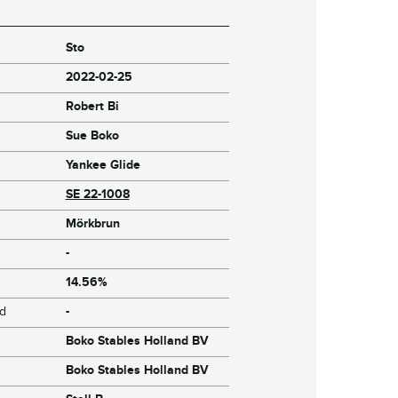
Sto
2022-02-25
Robert Bi
Sue Boko
Yankee Glide
SE 22-1008
Mörkbrun
-
14.56%
jd
-
Boko Stables Holland BV
Boko Stables Holland BV