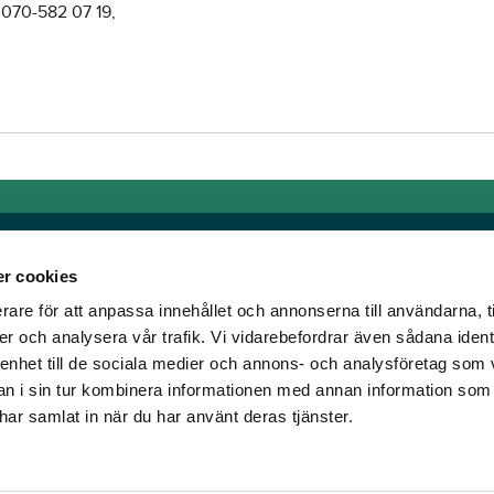
 070-582 07 19,
r cookies
rare för att anpassa innehållet och annonserna till användarna, t
Länkar
er och analysera vår trafik. Vi vidarebefordrar även sådana ident
 enhet till de sociala medier och annons- och analysföretag som 
om älskar trav!
Allmänna auktionsvillkor
 i sin tur kombinera informationen med annan information som
har vi skapat en
Mobilvy
e har samlat in när du har använt deras tjänster.
t ständigt bryta ny
Cookie policy