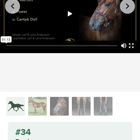
from
on
.
34 Paula
L.A. Racing Media
Vimeo
#34