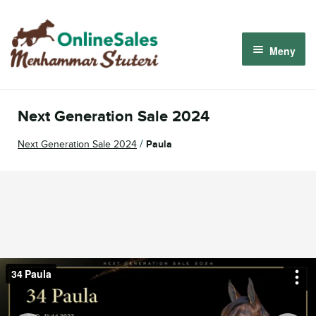
Hoppa
Hoppa
till
till
Meny
navigering
innehåll
Menhammar OnlineSales 2026
Next Generation Sale 2024
Derbyauktionen 2026
/
Next Generation Sale 2024
Paula
Om oss
Så fungerar det
Logga in