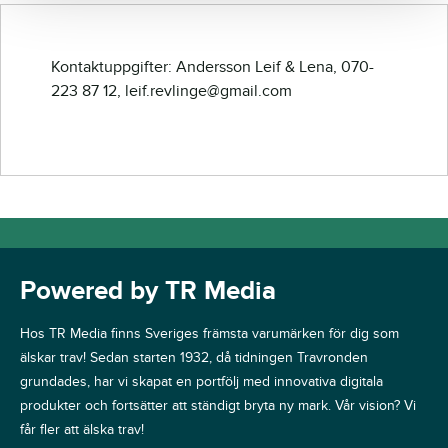
Kontaktuppgifter: Andersson Leif & Lena, 070-
223 87 12, leif.revlinge@gmail.com
Powered by TR Media
Hos TR Media finns Sveriges främsta varumärken för dig som
älskar trav! Sedan starten 1932, då tidningen Travronden
grundades, har vi skapat en portfölj med innovativa digitala
produkter och fortsätter att ständigt bryta ny mark. Vår vision? Vi
får fler att älska trav!