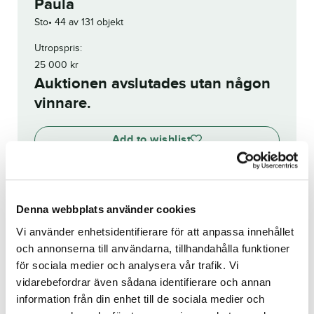
Paula
Sto
44 av 131 objekt
Utropspris:
25 000
kr
Auktionen avslutades utan någon
vinnare.
Add to wishlist
Denna webbplats använder cookies
Visa budhistorik
Vi använder enhetsidentifierare för att anpassa innehållet
Reg. nr.:
23-2553
och annonserna till användarna, tillhandahålla funktioner
för sociala medier och analysera vår trafik. Vi
vidarebefordrar även sådana identifierare och annan
Bounty Doc
Xanthis Lakritz
information från din enhet till de sociala medier och