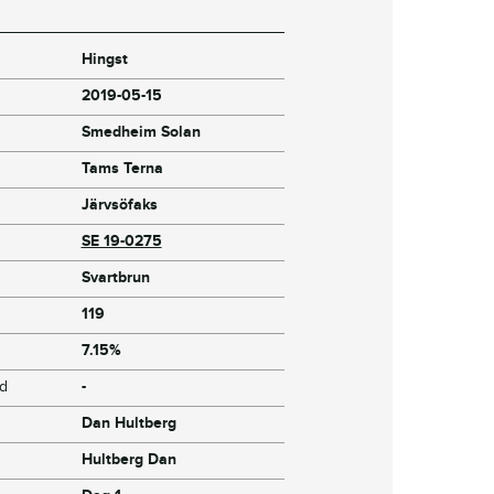
Hingst
2019-05-15
Smedheim Solan
Tams Terna
Järvsöfaks
SE 19-0275
Svartbrun
119
7.15%
jd
-
Dan Hultberg
Hultberg Dan