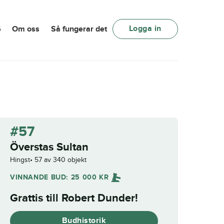
Logga in
6
Om oss
Så fungerar det
#57
Överstas Sultan
Hingst
57 av 340 objekt
VINNANDE BUD:
25 000
KR
Grattis till
Robert Dunder
!
Budhistorik