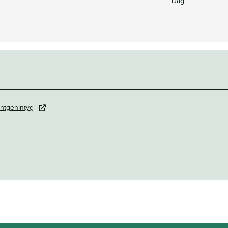
Dag
ntgenintyg