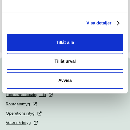
Inavelskoeff.
9.23%
Mankhöjd/korshöjd
150 - 152
Uppfödare
Froode Lars-Otten
Visa detaljer
Säljare
Froode Byggkonsult AB
Stall på auktionsdagen
43
Tillåt alla
Tillåt urval
Dokument
Avvisa
Länk till Breedly.com
Ladda ned katalogsida
Röntgenintyg
Operationsintyg
Veterinärintyg