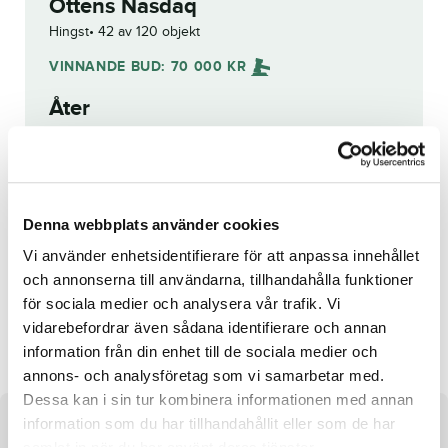
Ottens Nasdaq
Hingst
42 av 120 objekt
VINNANDE BUD:
70 000
KR
Åter
Budhistorik
Denna webbplats använder cookies
Reg. nr.:
23-2042
Vi använder enhetsidentifierare för att anpassa innehållet
och annonserna till användarna, tillhandahålla funktioner
för sociala medier och analysera vår trafik. Vi
Nebbiolo Wine
R.K.Maserati
vidarebefordrar även sådana identifierare och annan
information från din enhet till de sociala medier och
annons- och analysföretag som vi samarbetar med.
Dessa kan i sin tur kombinera informationen med annan
information som du har tillhandahållit eller som de har
Om hästen
samlat in när du har använt deras tjänster.