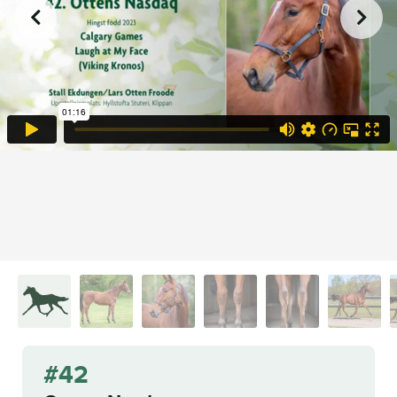
42 Ottens Nasdaq e. Calgary Games - Laugh at My Face (Viking
from
on
.
Kronos)
Eqqulea – Mia Törnberg
Vimeo
#42