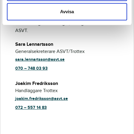
Samtliga hästar kommer att finnas på plats på
Avvisa
Scandic Infra City i Upplands Väsby under
auktionsdagen. Vid frågor, vänligen kontakta
ASVT.
Sara Lennartsson
Generalsekreterare ASVT/Trottex
sara.lennartsson@asvt.se
070 – 748 03 93
Joakim Fredriksson
Handläggare Trottex
joakim.fredriksson@asvt.se
072 – 557 14 83