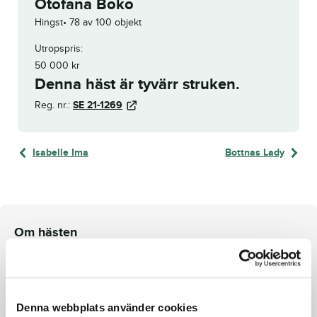
Otofana Boko
Hingst
78 av 100 objekt
Utropspris:
50 000
kr
Denna häst är tyvärr struken.
Reg. nr.:
SE 21-1269
Isabelle Ima
Bottnas Lady
Om hästen
e. Tactical Landing u. Faloria Boko ue. Ready Cash
Denna webbplats använder cookies