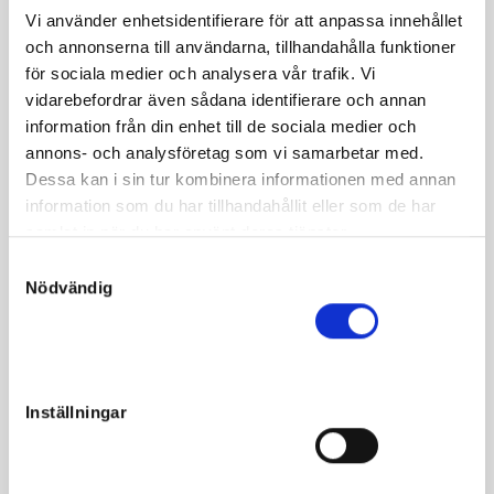
Vi använder enhetsidentifierare för att anpassa innehållet
och annonserna till användarna, tillhandahålla funktioner
Fakta
för sociala medier och analysera vår trafik. Vi
vidarebefordrar även sådana identifierare och annan
Kön
Hingst
information från din enhet till de sociala medier och
Född
2021-04-25
annons- och analysföretag som vi samarbetar med.
Far
Tactical Landing
Dessa kan i sin tur kombinera informationen med annan
information som du har tillhandahållit eller som de har
Mor
Faloria Boko
samlat in när du har använt deras tjänster.
Morfar
Ready Cash
S
Reg. nr.
SE 21-1269
Nödvändig
a
m
Färg
Mörkbrun
t
Avelsindex
115
y
Inavelskoeff.
10.16%
c
Inställningar
k
Mankhöjd/korshöjd
-
e
Uppfödare
Boko Stables Holland BV
s