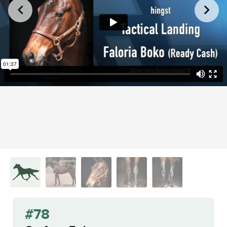
from
on
.
78 Otofana Boko
L.A. Racing Media
Vimeo
#78