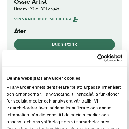
Ossie Artist
Hingst
122 av 301 objekt
VINNANDE BUD:
50 000
KR
Åter
Budhistorik
Reg. nr.:
SE 20-2966
Denna webbplats använder cookies
Nybys Bumblebee
Applikeasun
Vi använder enhetsidentifierare för att anpassa innehållet
och annonserna till användarna, tillhandahålla funktioner
för sociala medier och analysera vår trafik. Vi
vidarebefordrar även sådana identifierare och annan
Om hästen
information från din enhet till de sociala medier och
annons- och analysföretag som vi samarbetar med.
Hingst e. Pastor Stephen u. Apalachicola ue. Ready Cash
Dessa kan i sin tur kombinera informationen med annan