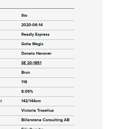
Sto
2020-06-14
Readly Express
Goha Magic
Donato Hanover
SE 20-1851
Brun
116
8.06%
jd
142/144cm
Victoria Troselius
Billerstena Consulting AB