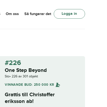
Logga in
6
Om oss
Så fungerar det
#226
One Step Beyond
Sto
226 av 301 objekt
VINNANDE BUD:
250 000
KR
Grattis till
Christoffer
eriksson ab
!