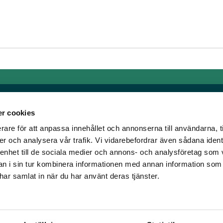
r cookies
rare för att anpassa innehållet och annonserna till användarna, t
Länkar
er och analysera vår trafik. Vi vidarebefordrar även sådana ident
 enhet till de sociala medier och annons- och analysföretag som 
om älskar trav!
Allmänna auktionsvillkor
 i sin tur kombinera informationen med annan information som
har vi skapat en
Mobilvy
e har samlat in när du har använt deras tjänster.
t ständigt bryta ny
Cookie policy