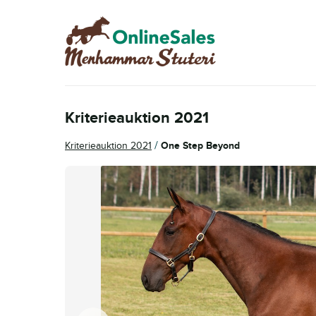
Hoppa
Hoppa
till
till
navigering
innehåll
Kriterieauktion 2021
/
Kriterieauktion 2021
One Step Beyond