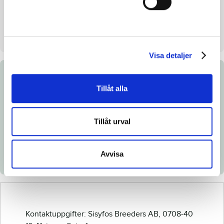
Säljare
Sisyfos Breeders AB
Stall på auktionsdagen
B
Visa detaljer
Dokument
Tillåt alla
Länk till Breedly.com
Tillåt urval
Ladda ned katalogsida
Röntgenintyg
Avvisa
Veterinärintyg
Kontaktuppgifter: Sisyfos Breeders AB, 0708-40