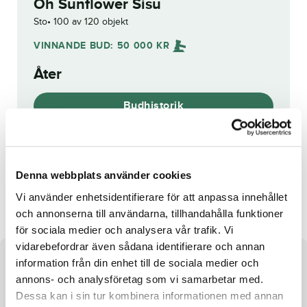
Oh Sunflower Sisu
Sto
100 av 120 objekt
VINNANDE BUD:
50 000
KR
Åter
Budhistorik
Reg. nr.:
24-2839
Denna webbplats använder cookies
Bluesforalice
Shine Like Thunder
Vi använder enhetsidentifierare för att anpassa innehållet
och annonserna till användarna, tillhandahålla funktioner
för sociala medier och analysera vår trafik. Vi
vidarebefordrar även sådana identifierare och annan
information från din enhet till de sociala medier och
Om hästen
annons- och analysföretag som vi samarbetar med.
e. Gotland u. Lima Playmate ue. Credit Winner
Dessa kan i sin tur kombinera informationen med annan