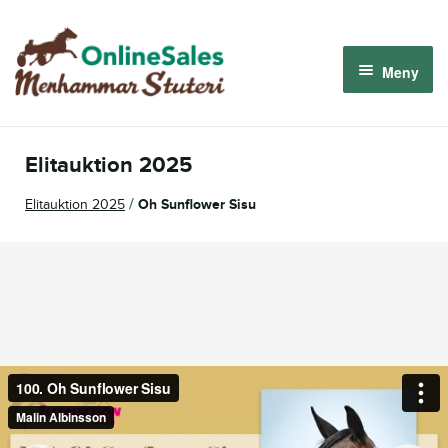
Hoppa
Hoppa
till
till
Meny
navigering
innehåll
Menhammar OnlineSales 2026
Elitauktion 2025
Derbyauktionen 2026
/
Elitauktion 2025
Oh Sunflower Sisu
Om oss
Så fungerar det
Logga in