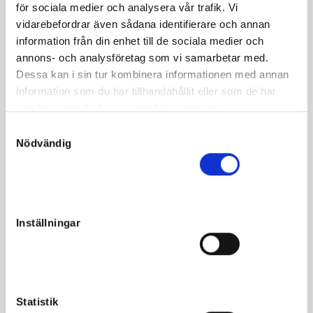
för sociala medier och analysera vår trafik. Vi
Första hingsten från mamma som själv vann försök till
vidarebefordrar även sådana identifierare och annan
Stosprintern och var finalist i Derbystoet! Raja Mirchi borde
information från din enhet till de sociala medier och
passa perfekt och Dream Vacation sitter bland annat som
annons- och analysföretag som vi samarbetar med.
morfar på superhingsten Chapter Seven.
Dessa kan i sin tur kombinera informationen med annan
information som du har tillhandahållit eller som de har
samlat in när du har använt deras tjänster.
S
Nödvändig
a
m
t
Fakta
y
c
Kön
Hingst
Inställningar
k
Född
2019-05-23
e
s
Far
Raja Mirchi
v
Mor
Alchemilla Rich
a
Statistik
Morfar
Dream Vacation