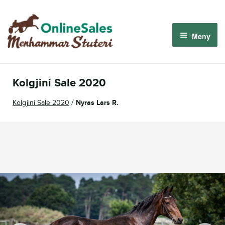
Hoppa
Hoppa
till
till
Meny
navigering
innehåll
Menhammar OnlineSales 2026
Kolgjini Sale 2020
Derbyauktionen 2026
/
Kolgjini Sale 2020
Nyras Lars R.
Om oss
Så fungerar det
Logga in