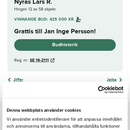
Nyras Lars R.
Hingst
12 av 58 objekt
VINNANDE BUD:
425 000
KR
Grattis till
Jan Inge Persson
!
Budhistorik
Reg. nr.:
SE 19-2111
Jiffer
Jalka
Denna webbplats använder cookies
Om hästen
Vi använder enhetsidentifierare för att anpassa innehållet
Hingst e. Raja Mirchi u. Alchemilla Rich
och annonserna till användarna, tillhandahålla funktioner