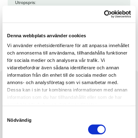
Utropspris:
25 000
kr
Denna häst är tyvärr struken.
Reg. nr.:
SE 19-2214
Denna webbplats använder cookies
Vi använder enhetsidentifierare för att anpassa innehållet
Staro Qlara
Chorus Line
och annonserna till användarna, tillhandahålla funktioner
för sociala medier och analysera vår trafik. Vi
vidarebefordrar även sådana identifierare och annan
information från din enhet till de sociala medier och
Om hästen
annons- och analysföretag som vi samarbetar med.
Dessa kan i sin tur kombinera informationen med annan
Sto efter Nuncio och undan Krista Tilly
information som du har tillhandahållit eller som de har
samlat in när du har använt deras tjänster.
S
Nödvändig
a
m
Fakta
t