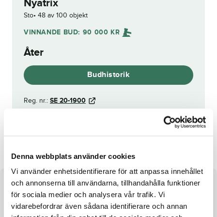
Nyatrix
Sto
48 av 100 objekt
VINNANDE BUD:
90 000
KR
Åter
Budhistorik
Reg. nr.:
SE 20-1900
Knockout Charlie
Maxihill Trot
Denna webbplats använder cookies
Vi använder enhetsidentifierare för att anpassa innehållet
och annonserna till användarna, tillhandahålla funktioner
Om hästen
för sociala medier och analysera vår trafik. Vi
vidarebefordrar även sådana identifierare och annan
Sto e. Trixton u. Quitty Tilly ue. Ganymede