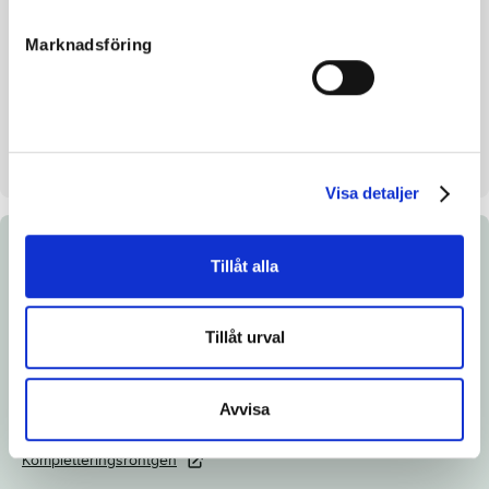
Uppfödare
Nygårdens Stuteri och
Marknadsföring
Veterinär AB
Säljare
Nygårdens Stuteri och
Veterinär AB
Stall på auktionsdagen
Nygårdens Stuteri Varnhem
Visa detaljer
Dokument
Tillåt alla
Ladda ned katalogsida
Tillåt urval
Länk till Breedly.com
Veterinärintyg
Avvisa
Röntgenintyg
Kompletteringsröntgen