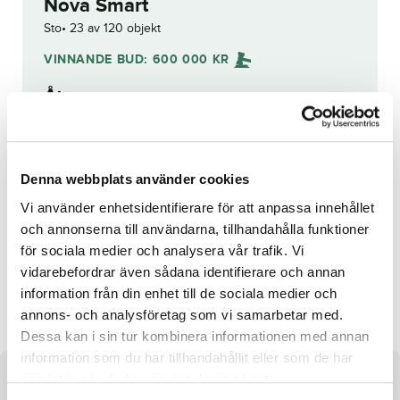
Nova Smart
Sto
23 av 120 objekt
VINNANDE BUD:
600 000
KR
Åter
Budhistorik
Denna webbplats använder cookies
Vi använder enhetsidentifierare för att anpassa innehållet
Reg. nr.:
23-1005
och annonserna till användarna, tillhandahålla funktioner
för sociala medier och analysera vår trafik. Vi
vidarebefordrar även sådana identifierare och annan
Reidar di Quattro
Royaute Boko
information från din enhet till de sociala medier och
annons- och analysföretag som vi samarbetar med.
Dessa kan i sin tur kombinera informationen med annan
information som du har tillhandahållit eller som de har
samlat in när du har använt deras tjänster.
Om hästen