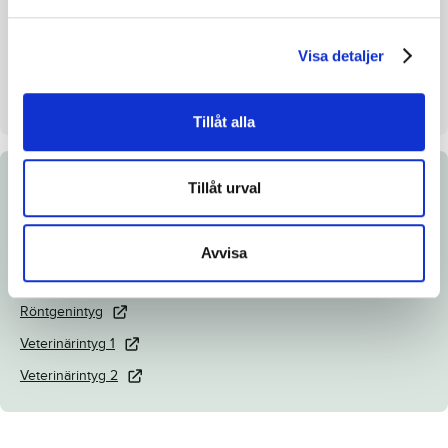
Uppfödare
Ecurie Smart
Visa detaljer
Säljare
Ecurie Smart
Stall på auktionsdagen
Stall A
Tillåt alla
Tillåt urval
Dokument
Länk till Breedly.com
Avvisa
Ladda ned katalogsida
Röntgenintyg
Veterinärintyg 1
Veterinärintyg 2