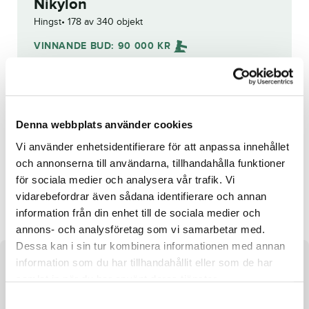
Nikylon
Hingst
178 av 340 objekt
VINNANDE BUD:
90 000
KR
Grattis till
Charlie Hedstad
!
Budhistorik
Denna webbplats använder cookies
Reg. nr.:
SE 19-3308
Vi använder enhetsidentifierare för att anpassa innehållet
och annonserna till användarna, tillhandahålla funktioner
för sociala medier och analysera vår trafik. Vi
Ultra Lady
Ess Expression
vidarebefordrar även sådana identifierare och annan
information från din enhet till de sociala medier och
annons- och analysföretag som vi samarbetar med.
Dessa kan i sin tur kombinera informationen med annan
information som du har tillhandahållit eller som de har
Om hästen
samlat in när du har använt deras tjänster.
Hingst efter Niky och undan Ninepoints Avalon
S