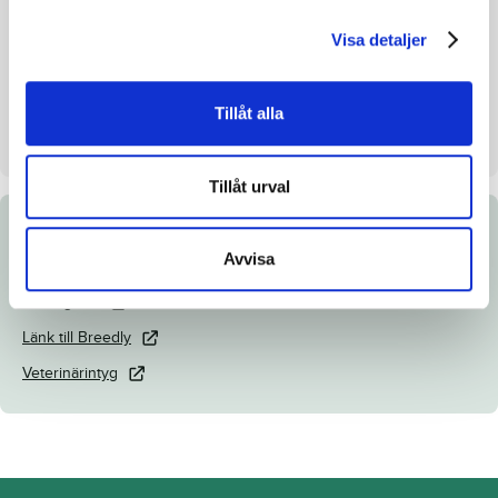
Uppfödare
SG:s Potatis AB och J.
Visa detaljer
Westholm
Säljare
SG:s Potatis AB
Tillåt alla
Dag
Dag 3
Tillåt urval
Dokument
Avvisa
Katalogsida
Länk till Breedly
Veterinärintyg