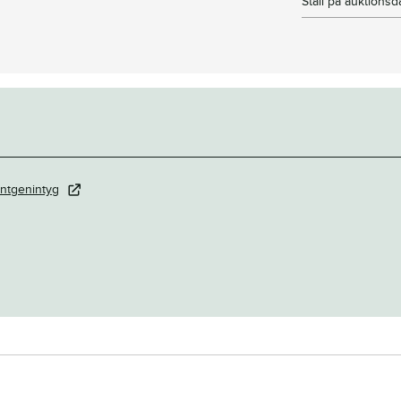
Stall på auktions
ntgenintyg