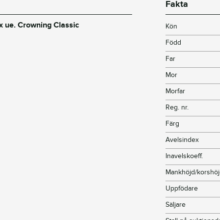
Fakta
ex ue. Crowning Classic
Kön
Född
Far
Mor
Morfar
Reg. nr.
Färg
Avelsindex
Inavelskoeff.
Mankhöjd/korshö
Uppfödare
Säljare