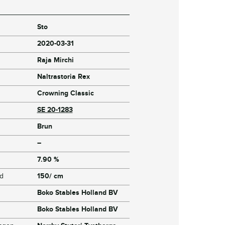
Sto
2020-03-31
Raja Mirchi
Naltrastoria Rex
Crowning Classic
SE 20-1283
Brun
–
7.90 %
jd
150/ cm
Boko Stables Holland BV
Boko Stables Holland BV