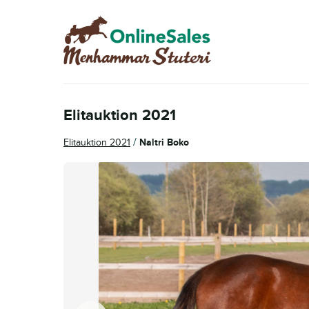
Hoppa
Hoppa
till
till
navigering
innehåll
Elitauktion 2021
/
Elitauktion 2021
Naltri Boko