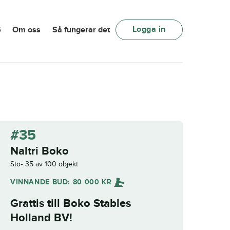
Logga in
6
Om oss
Så fungerar det
#35
Naltri Boko
Sto
35 av 100 objekt
VINNANDE BUD:
80 000
KR
Grattis till
Boko Stables
Holland BV
!