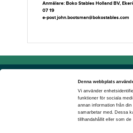
Anmälare: Boko Stables Holland BV, Eker
07 19
e-post john.bootsman@bokostables.com
Denna webbplats använde
Vi använder enhetsidentifie
Powered by TR Media
funktioner för sociala medi
annan information från din
Hos TR Media finns Sveriges främsta varumärken för dig s
samarbetar med. Dessa kan
Sedan starten 1932, då tidningen Travronden grundades, 
tillhandahållit eller som d
portfölj med innovativa digitala produkter och fortsätter at
mark. Vår vision? Vi får fler att älska trav!