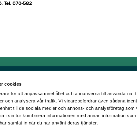
ö.
Tel. 070-582
r cookies
rare för att anpassa innehållet och annonserna till användarna, t
Länkar
er och analysera vår trafik. Vi vidarebefordrar även sådana ident
 enhet till de sociala medier och annons- och analysföretag som 
om älskar trav!
Allmänna auktionsvillkor
 i sin tur kombinera informationen med annan information som
har vi skapat en
Mobilvy
e har samlat in när du har använt deras tjänster.
t ständigt bryta ny
Cookie policy