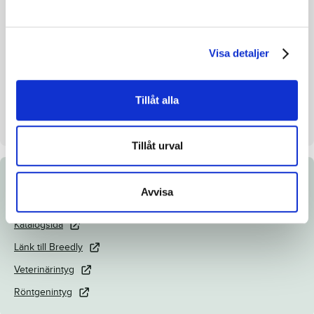
Avelsindex
-
Inavelskoeff.
4.29%
Mankhöjd/korshöjd
-
Visa detaljer
Uppfödare
Anders Karlsson
Säljare
Karlsson Anders
Tillåt alla
Dag
Dag 2
Tillåt urval
Dokument
Avvisa
Katalogsida
Länk till Breedly
Veterinärintyg
Röntgenintyg