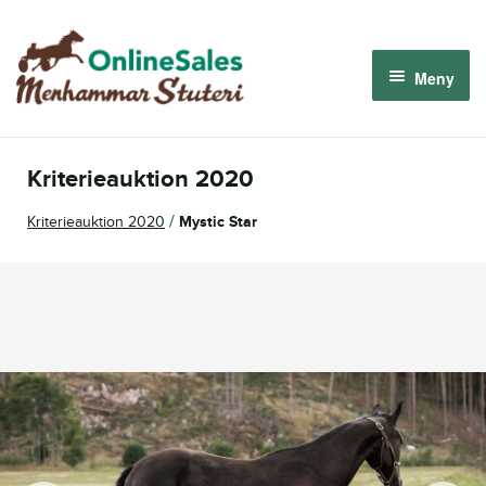
Hoppa
Hoppa
till
till
Meny
navigering
innehåll
Menhammar OnlineSales 2026
Kriterieauktion 2020
Derbyauktionen 2026
/
Kriterieauktion 2020
Mystic Star
Om oss
Så fungerar det
Logga in