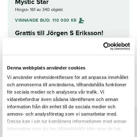
Mystic Star
Hingst
161 av 340 objekt
VINNANDE BUD:
110 000
KR
Grattis till
Jörgen S Eriksson
!
Budhistorik
Reg. nr.:
SE 19-2576
Denna webbplats använder cookies
Vi använder enhetsidentifierare för att anpassa innehållet
Envis
Red Code
och annonserna till användarna, tillhandahålla funktioner
för sociala medier och analysera vår trafik. Vi
vidarebefordrar även sådana identifierare och annan
information från din enhet till de sociala medier och
annons- och analysföretag som vi samarbetar med.
Om hästen
Dessa kan i sin tur kombinera informationen med annan
information som du har tillhandahållit eller som de har
Hingst efter Village Mystic och undan Linda Lovely
samlat in när du har använt deras tjänster.