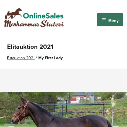
Hoppa
Hoppa
till
till
Meny
navigering
innehåll
Menhammar OnlineSales 2026
Elitauktion 2021
Derbyauktionen 2026
/
Elitauktion 2021
My First Lady
Om oss
Så fungerar det
Logga in