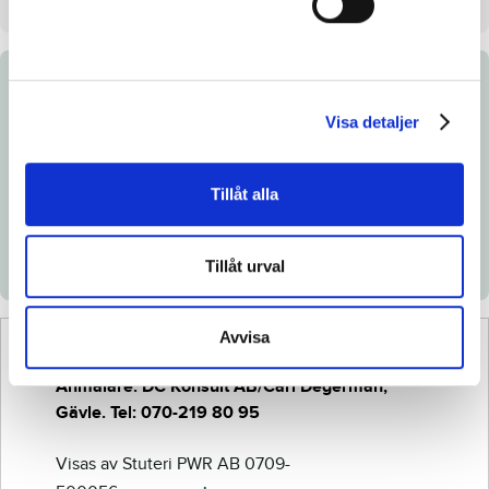
Dokument
Visa detaljer
Ladda ned katalogsida
Länk till Breedly.com
Tillåt alla
Veterinärintyg
Röntgenintyg
Tillåt urval
Avvisa
Anmälare: DC Konsult AB/Carl Degerman,
Gävle. Tel: 070-219 80 95
Visas av Stuteri PWR AB 0709-