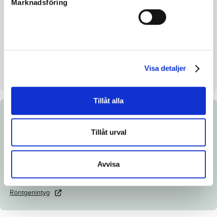
Marknadsföring
Inavelskoeff.
6.78%
Mankhöjd/korshöjd
149/153 cm
Uppfödare
Brodda Stuteri AB
Säljare
Brodda Stuteri AB
Visa detaljer
Uppstallningsplats
Brodda Stuteri AB. Skurup
Tillåt alla
Dokument
Tillåt urval
Ladda ned katalogsida
Länk till Breedly.com
Avvisa
Veterinärintyg
Röntgenintyg