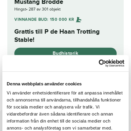
Mustang Brodde
Hingst
287 av 301 objekt
VINNANDE BUD:
150 000
KR
Grattis till
P de Haan Trotting
Stable
!
Budhistorik
Reg. nr.:
SE 20-1734
Denna webbplats använder cookies
Trixwithtrimmix
Lamborghini Hall
Vi använder enhetsidentifierare för att anpassa innehållet
och annonserna till användarna, tillhandahålla funktioner
för sociala medier och analysera vår trafik. Vi
vidarebefordrar även sådana identifierare och annan
Om hästen
information från din enhet till de sociala medier och
annons- och analysföretag som vi samarbetar med.