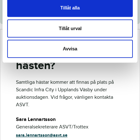
Veterinärintyg
Tillåt alla
Röntgenintyg
Tillåt urval
Vill du veta mer om
Avvisa
hästen?
Samtliga hästar kommer att finnas på plats på
Scandic Infra City i Upplands Väsby under
auktionsdagen. Vid frågor, vänligen kontakta
ASVT.
Sara Lennartsson
Generalsekreterare ASVT/Trottex
sara.lennartsson@asvt.se