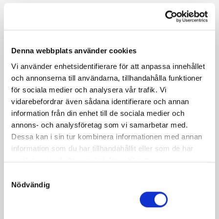
Molte Wibb kommer ur Classical Ways fantastiska
möderne och mamma Mystery Tile vann själv 4 av 12 lopp.
Cantab Hall håller många som en av världens bästa
morfäder och korsningen med Raja Mirchi har tidigare
Denna webbplats använder cookies
levererat Derbyvinnaren Cyber Lane.
Vi använder enhetsidentifierare för att anpassa innehållet
och annonserna till användarna, tillhandahålla funktioner
för sociala medier och analysera vår trafik. Vi
vidarebefordrar även sådana identifierare och annan
information från din enhet till de sociala medier och
Fakta
annons- och analysföretag som vi samarbetar med.
Dessa kan i sin tur kombinera informationen med annan
Kön
Hingst
information som du har tillhandahållit eller som de har
Född
2021-05-11
samlat in när du har använt deras tjänster.
S
Far
Raja Mirchi
Nödvändig
a
Mor
Mystery Tile
m
Morfar
Cantab Hall
t