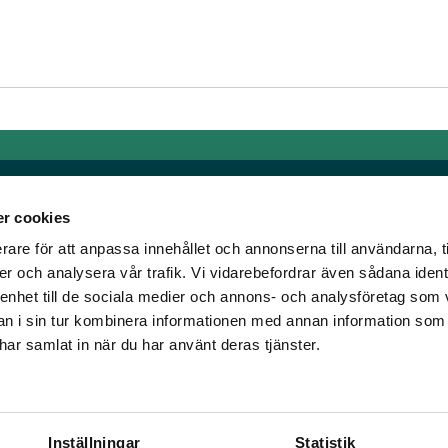
r cookies
rare för att anpassa innehållet och annonserna till användarna, t
Länkar
er och analysera vår trafik. Vi vidarebefordrar även sådana ident
 enhet till de sociala medier och annons- och analysföretag som 
om älskar trav!
Allmänna auktionsvillkor
 i sin tur kombinera informationen med annan information som
har vi skapat en
Mobilvy
e har samlat in när du har använt deras tjänster.
t ständigt bryta ny
Cookie policy
Inställningar
Statistik