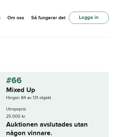
Logga in
6
Om oss
Så fungerar det
#66
Mixed Up
Hingst
84 av 131 objekt
Utropspris:
25 000
kr
Auktionen avslutades utan
någon vinnare.