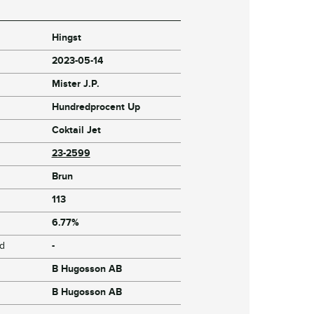
Hingst
2023-05-14
Mister J.P.
Hundredprocent Up
Coktail Jet
23-2599
Brun
113
6.77%
jd
-
B Hugosson AB
B Hugosson AB