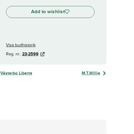
Add to wishlist
Visa budhistorik
Reg. nr.:
23-2599
Västerbo Liberte
M.T.Willie