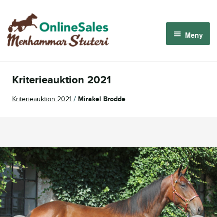
Hoppa
Hoppa
till
till
Meny
navigering
innehåll
Menhammar OnlineSales 2026
Kriterieauktion 2021
Derbyauktionen 2026
/
Kriterieauktion 2021
Mirakel Brodde
Om oss
Så fungerar det
Logga in