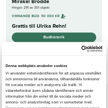
Mirakel Brodde
Hingst
291 av 301 objekt
VINNANDE BUD:
50 000
KR
Grattis till
Ulrika Rehn
!
Budhistorik
Reg. nr.:
SE 20-1603
Denna webbplats använder cookies
Staro Raymond
Fireworks
Vi använder enhetsidentifierare för att anpassa innehållet
och annonserna till användarna, tillhandahålla funktioner
för sociala medier och analysera vår trafik. Vi
vidarebefordrar även sådana identifierare och annan
Om hästen
information från din enhet till de sociala medier och
annons- och analysföretag som vi samarbetar med.
Hingst e. S.J.’s Caviar u. Miami Brodda ue. The Best
Dessa kan i sin tur kombinera informationen med annan