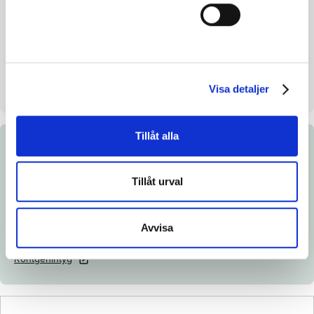
Mankhöjd/korshöjd
155/157 cm
Uppfödare
Brodda Stuteri AB
Säljare
Brodda Stuteri AB
Uppstallningsplats
Brodda Stuteri AB. Skurup
Visa detaljer
Tillåt alla
Dokument
Tillåt urval
Ladda ned katalogsida
Länk till Breedly.com
Avvisa
Veterinärintyg
Röntgenintyg