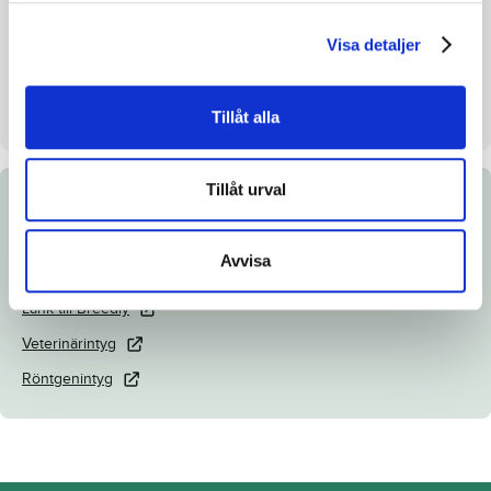
Uppfödare
Brodda Stuteri AB
Visa detaljer
Säljare
Brodda Stuteri AB
Dag
Dag 4
Tillåt alla
Tillåt urval
Dokument
Avvisa
Katalogsida
Länk till Breedly
Veterinärintyg
Röntgenintyg