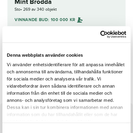
Mint Brodda
Sto
269 av 340 objekt
VINNANDE BUD:
100 000
KR
Grattis till
Josefine Ivehag
!
Budhistorik
Denna webbplats använder cookies
Reg. nr.:
SE 19-1684
Vi använder enhetsidentifierare för att anpassa innehållet
och annonserna till användarna, tillhandahålla funktioner
för sociala medier och analysera vår trafik. Vi
Comete d'Inverne
Starcatcher
vidarebefordrar även sådana identifierare och annan
information från din enhet till de sociala medier och
annons- och analysföretag som vi samarbetar med.
Dessa kan i sin tur kombinera informationen med annan
information som du har tillhandahållit eller som de har
Om hästen
samlat in när du har använt deras tjänster.
Sto efter Raja Mirchi och undan Marine Brodda
S