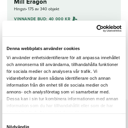
Mill Eragon
Hingst
175 av 340 objekt
VINNANDE BUD:
40 000
KR
Åter
Budhistorik
Denna webbplats använder cookies
Vi använder enhetsidentifierare för att anpassa innehållet
Reg. nr.:
SE 19-2383
och annonserna till användarna, tillhandahålla funktioner
för sociala medier och analysera vår trafik. Vi
vidarebefordrar även sådana identifierare och annan
Without Reference
Ares
information från din enhet till de sociala medier och
annons- och analysföretag som vi samarbetar med.
Dessa kan i sin tur kombinera informationen med annan
information som du har tillhandahållit eller som de har
Om hästen
samlat in när du har använt deras tjänster.
S
Hingst efter S.J.’s Photo och undan Arapability
Nödvändig
a