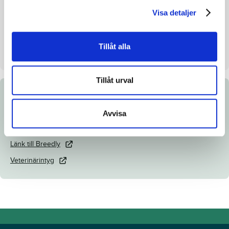
Visa detaljer
Uppfödare
Nils Swärd
Säljare
Swärd Nils
Tillåt alla
Dag
Dag 3
Tillåt urval
Dokument
Avvisa
Katalogsida
Länk till Breedly
Veterinärintyg