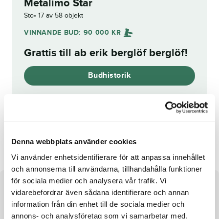
Metalimo Star
Sto
17 av 58 objekt
VINNANDE BUD:
90 000
KR
Grattis till
ab erik berglöf berglöf
!
Budhistorik
Reg. nr.:
SE 19-3257
Bolton Face
Blue Boy Face
Denna webbplats använder cookies
Vi använder enhetsidentifierare för att anpassa innehållet
och annonserna till användarna, tillhandahålla funktioner
för sociala medier och analysera vår trafik. Vi
Om hästen
vidarebefordrar även sådana identifierare och annan
information från din enhet till de sociala medier och
Sto e. Mosaique Face u. Razzamatazz Face
annons- och analysföretag som vi samarbetar med.