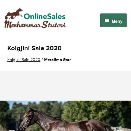
Hoppa
Hoppa
till
till
Meny
navigering
innehåll
Menhammar OnlineSales 2026
Kolgjini Sale 2020
Derbyauktionen 2026
/
Kolgjini Sale 2020
Metalimo Star
Om oss
Så fungerar det
Logga in