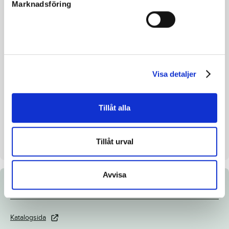
Marknadsföring
Reg. nr.
SE 19-3257
Färg
Svart
Avelsindex
117
Inavelskoeff.
13.0 %
Visa detaljer
Mankhöjd/korshöjd
154/158cm
Uppfödare
Metalimo i Malmö AB och
Tillåt alla
Kolgjini Lutfi
Säljare
Metalimo i Malmö AB och
Kolgjini Lutfi
Tillåt urval
Avvisa
Dokument
Katalogsida