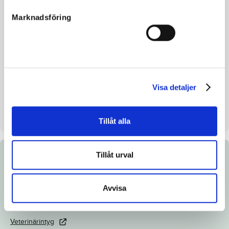
Färg
br
Marknadsföring
Avelsindex
114
Inavelskoeff.
5.94%
Mankhöjd/korshöjd
151/153cm
Uppfödare
Eva Lena Helin & Bengt Olsson
Visa detaljer
Säljare
Eva Lena Helin & Bengt Olsson
Stallplats
Stall 4 Box 45
Tillåt alla
Tillåt urval
Dokument
Avvisa
Länk till Breedly.com
Ladda ned katalogsida
Veterinärintyg