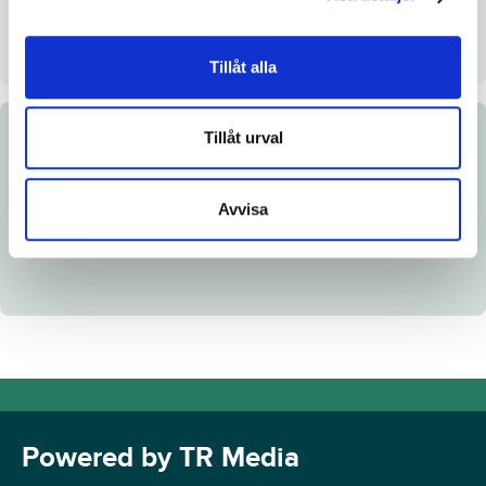
Säljare
Black Type Breeders KB
Dag
Dag 1
Tillåt alla
Tillåt urval
Dokument
Länk till Breedly
Avvisa
Powered by TR Media