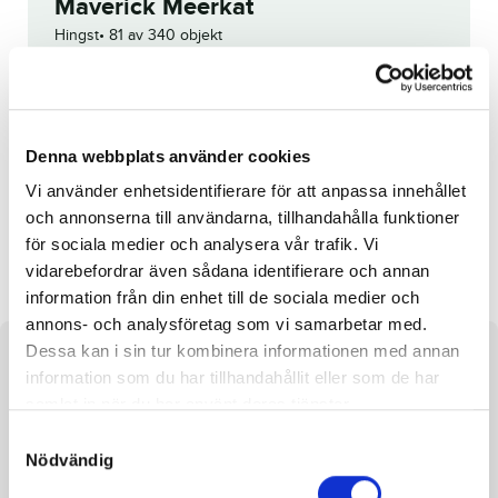
Maverick Meerkat
Hingst
81 av 340 objekt
Utropspris:
25 000
kr
Denna häst är tyvärr struken.
Denna webbplats använder cookies
Reg. nr.:
SE 19-1757
Vi använder enhetsidentifierare för att anpassa innehållet
och annonserna till användarna, tillhandahålla funktioner
Pålroger
Hanastasia Brick
för sociala medier och analysera vår trafik. Vi
vidarebefordrar även sådana identifierare och annan
information från din enhet till de sociala medier och
annons- och analysföretag som vi samarbetar med.
Dessa kan i sin tur kombinera informationen med annan
Om hästen
information som du har tillhandahållit eller som de har
samlat in när du har använt deras tjänster.
Hingst efter Maharajah och undan Anastacia Sund
S
Nödvändig
a
m