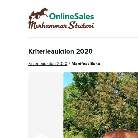
Hoppa
Hoppa
till
till
navigering
innehåll
Kriterieauktion 2020
/
Kriterieauktion 2020
Manifest Boko