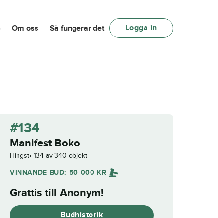
Logga in
6
Om oss
Så fungerar det
#134
Manifest Boko
Hingst
134 av 340 objekt
VINNANDE BUD:
50 000
KR
Grattis till
Anonym
!
Budhistorik