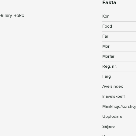
Fakta
illary Boko
Kön
Född
Far
Mor
Morfar
Reg. nr.
Färg
Avelsindex
Inavelskoeff.
Mankhöjd/korshö
Uppfödare
Säljare