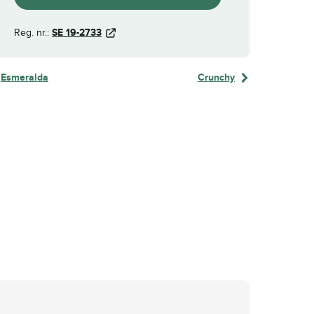
Reg. nr.:
SE 19-2733
Esmeralda
Crunchy