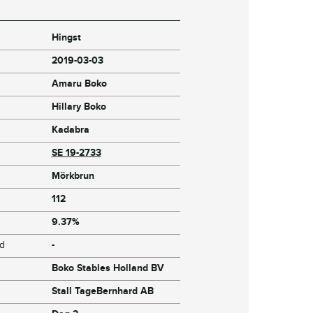
Hingst
2019-03-03
Amaru Boko
Hillary Boko
Kadabra
SE 19-2733
Mörkbrun
112
9.37%
jd
-
Boko Stables Holland BV
Stall TageBernhard AB