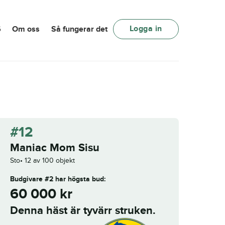
Logga in
6
Om oss
Så fungerar det
#12
Maniac Mom Sisu
Sto
12 av 100 objekt
Budgivare #2
har högsta bud:
60 000
kr
Denna häst är tyvärr struken.