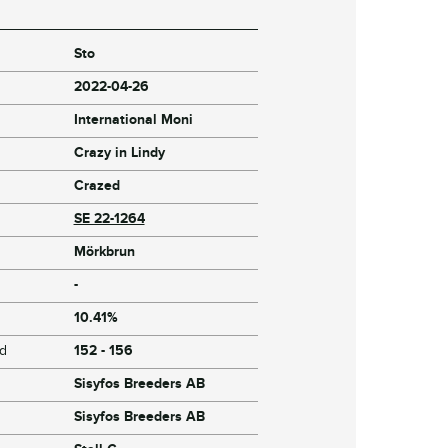
Sto
2022-04-26
International Moni
Crazy in Lindy
Crazed
SE 22-1264
Mörkbrun
-
10.41%
jd
152 - 156
Sisyfos Breeders AB
Sisyfos Breeders AB