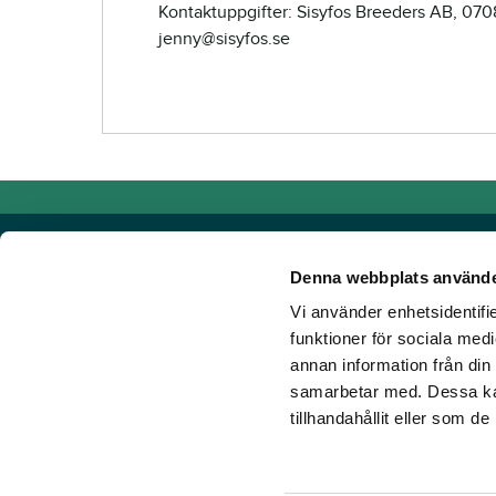
Kontaktuppgifter: Sisyfos Breeders AB, 070
jenny@sisyfos.se
Denna webbplats använde
Vi använder enhetsidentifie
Powered by TR Media
funktioner för sociala medi
annan information från din
Hos TR Media finns Sveriges främsta varumärken för dig s
samarbetar med. Dessa kan
Sedan starten 1932, då tidningen Travronden grundades, 
tillhandahållit eller som d
portfölj med innovativa digitala produkter och fortsätter at
mark. Vår vision? Vi får fler att älska trav!