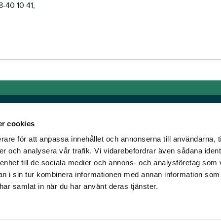
8-40 10 41,
r cookies
rare för att anpassa innehållet och annonserna till användarna, t
Länkar
er och analysera vår trafik. Vi vidarebefordrar även sådana ident
 enhet till de sociala medier och annons- och analysföretag som 
om älskar trav!
Allmänna auktionsvillkor
 i sin tur kombinera informationen med annan information som
har vi skapat en
Mobilvy
e har samlat in när du har använt deras tjänster.
t ständigt bryta ny
Cookie policy