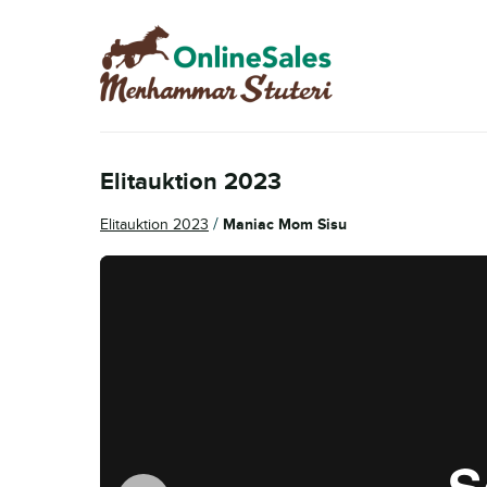
Hoppa
Hoppa
till
till
navigering
innehåll
Elitauktion 2023
/
Elitauktion 2023
Maniac Mom Sisu