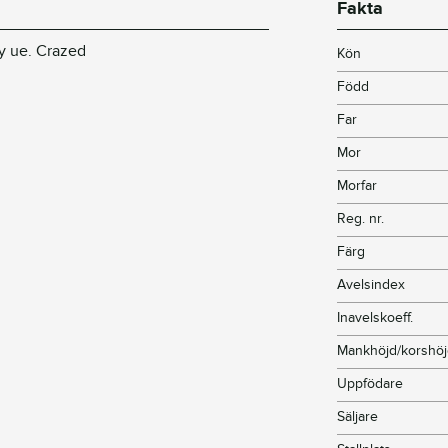
Fakta
dy ue. Crazed
Kön
Född
Far
Mor
Morfar
Reg. nr.
Färg
Avelsindex
Inavelskoeff.
Mankhöjd/korshö
Uppfödare
Säljare