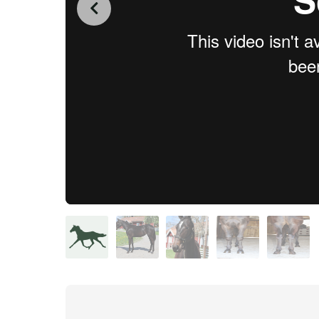
from
on
.
12. Maniac Mom Sisu
TR Studio
Vimeo