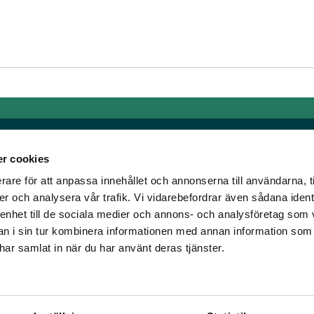
r cookies
rare för att anpassa innehållet och annonserna till användarna, t
Länkar
er och analysera vår trafik. Vi vidarebefordrar även sådana ident
 enhet till de sociala medier och annons- och analysföretag som 
om älskar trav!
Allmänna auktionsvillkor
 i sin tur kombinera informationen med annan information som
har vi skapat en
Mobilvy
e har samlat in när du har använt deras tjänster.
t ständigt bryta ny
Cookie policy