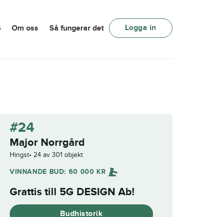
Logga in
6
Om oss
Så fungerar det
#24
Major Norrgård
Hingst
24 av 301 objekt
VINNANDE BUD:
60 000
KR
Grattis till
5G DESIGN Ab
!
Budhistorik