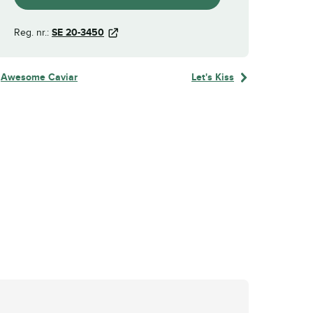
Reg. nr.:
SE 20-3450
Awesome Caviar
Let's Kiss