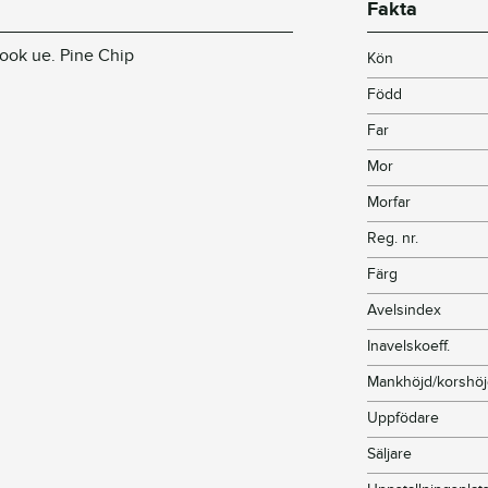
Fakta
Look ue. Pine Chip
Kön
Född
Far
Mor
Morfar
Reg. nr.
Färg
Avelsindex
Inavelskoeff.
Mankhöjd/korshö
Uppfödare
Säljare