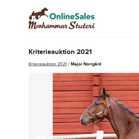
Hoppa
Hoppa
till
till
navigering
innehåll
Kriterieauktion 2021
/
Kriterieauktion 2021
Major Norrgård