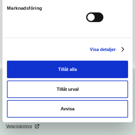
Avelsindex
106
Marknadsföring
Inavelskoeff.
9.08%
Mankhöjd/korshöjd
-
Uppfödare
Sisyfos Breeders AB
Säljare
Sisyfos Breeders AB
Visa detaljer
Stall
E
Tillåt alla
Dokument
Tillåt urval
Länk till Breedly.com
Ladda ned katalogsida
Avvisa
Röntgenintyg
Veterinärintyg