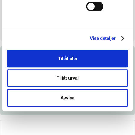
Säljare
Misty Trotting AB
Stall på auktionsdagen
6
Uppfödd
Västerbo Stuteri AB
Visa detaljer
Dokument
Tillåt alla
Länk till Breedly.com
Tillåt urval
Ladda ned katalogsida
Röntgenintyg
Avvisa
Veterinärintyg