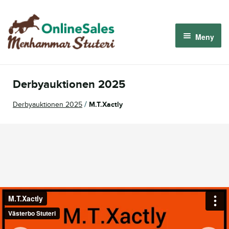
Hoppa
Hoppa
till
till
Meny
navigering
innehåll
Menhammar OnlineSales 2026
Derbyauktionen 2025
Derbyauktionen 2026
/
Derbyauktionen 2025
M.T.Xactly
Om oss
Så fungerar det
Logga in