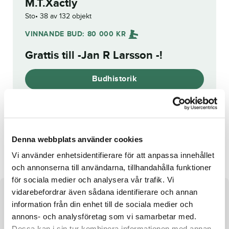
M.T.Xactly
Sto
38 av 132 objekt
VINNANDE BUD:
80 000
KR
Grattis till
-Jan R Larsson -
!
Budhistorik
Reg. nr.:
24-2900
Denna webbplats använder cookies
Pure Deeds
Gringo Girl
Vi använder enhetsidentifierare för att anpassa innehållet
och annonserna till användarna, tillhandahålla funktioner
för sociala medier och analysera vår trafik. Vi
vidarebefordrar även sådana identifierare och annan
Om hästen
information från din enhet till de sociala medier och
annons- och analysföretag som vi samarbetar med.
e. Power u. Inside Broline ue. Varenne
Dessa kan i sin tur kombinera informationen med annan