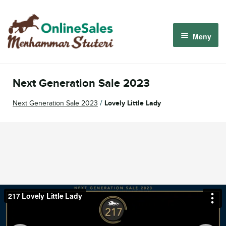
Hoppa
Hoppa
till
till
Meny
navigering
innehåll
Menhammar OnlineSales 2026
Next Generation Sale 2023
Derbyauktionen 2026
/
Next Generation Sale 2023
Lovely Little Lady
Om oss
Så fungerar det
Logga in