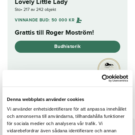
Lovely Little Lady
Sto
217 av 242 objekt
VINNANDE BUD:
50 000
KR
Grattis till
Roger Moström
!
Budhistorik
Reg. nr.:
SE 22-2933
Västerbo Benefit
Jaxon B.J.
Denna webbplats använder cookies
Vi använder enhetsidentifierare för att anpassa innehållet
och annonserna till användarna, tillhandahålla funktioner
för sociala medier och analysera vår trafik. Vi
Om hästen
vidarebefordrar även sådana identifierare och annan