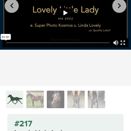
from
on
.
217 Lovely Little Lady
L.A. Racing Media
Vimeo
#217