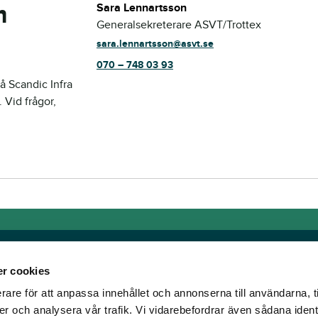
m
Sara Lennartsson
Generalsekreterare ASVT/Trottex
sara.lennartsson@asvt.se
070 – 748 03 93
å Scandic Infra
 Vid frågor,
r cookies
rare för att anpassa innehållet och annonserna till användarna, t
Länkar
er och analysera vår trafik. Vi vidarebefordrar även sådana ident