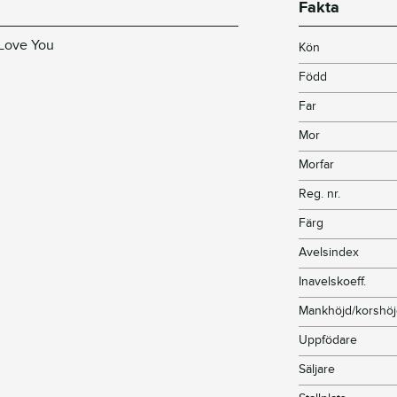
Fakta
 Love You
Kön
Född
Far
Mor
Morfar
Reg. nr.
Färg
Avelsindex
Inavelskoeff.
Mankhöjd/korshö
Uppfödare
Säljare