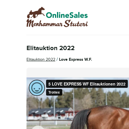
Hoppa
Hoppa
till
till
navigering
innehåll
Elitauktion 2022
/
Elitauktion 2022
Love Express W.F.