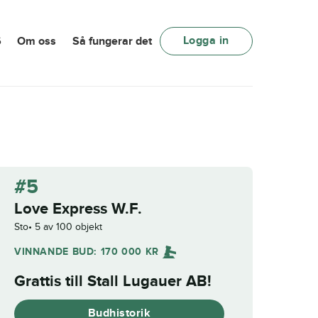
Logga in
6
Om oss
Så fungerar det
#5
Love Express W.F.
Sto
5 av 100 objekt
VINNANDE BUD:
170 000
KR
Grattis till
Stall Lugauer AB
!
Budhistorik