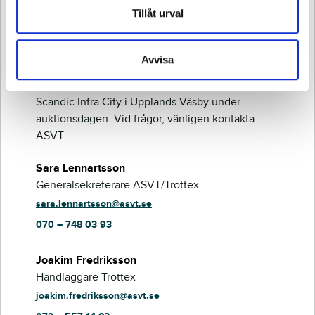
Vill du veta mer om
Tillåt urval
hästen?
Avvisa
Samtliga hästar kommer att finnas på plats på
Scandic Infra City i Upplands Väsby under
auktionsdagen. Vid frågor, vänligen kontakta
ASVT.
Sara Lennartsson
Generalsekreterare ASVT/Trottex
sara.lennartsson@asvt.se
070 – 748 03 93
Joakim Fredriksson
Handläggare Trottex
joakim.fredriksson@asvt.se