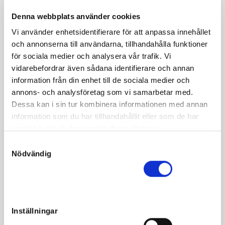
Denna webbplats använder cookies
Vi använder enhetsidentifierare för att anpassa innehållet
och annonserna till användarna, tillhandahålla funktioner
Fakta
för sociala medier och analysera vår trafik. Vi
vidarebefordrar även sådana identifierare och annan
Kön
Hingst
information från din enhet till de sociala medier och
Född
2021-02-11
annons- och analysföretag som vi samarbetar med.
Dessa kan i sin tur kombinera informationen med annan
Far
Father Patrick
information som du har tillhandahållit eller som de har
Mor
Come and See
samlat in när du har använt deras tjänster.
Morfar
Zola Boko
S
Nödvändig
a
Reg. nr.
SE 21-1357
m
Färg
Brun
t
Avelsindex
115
y
c
Inavelskoeff.
10.09%
Inställningar
k
Mankhöjd/korshöjd
-