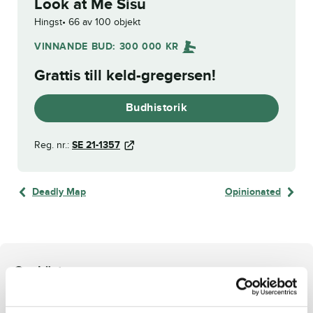
Look at Me Sisu
Hingst
66 av 100 objekt
VINNANDE BUD:
300 000
KR
Grattis till
keld-gregersen
!
Budhistorik
Reg. nr.:
SE 21-1357
Deadly Map
Opinionated
Om hästen
e. Father Patrick u. Come and See ue. Zola Boko