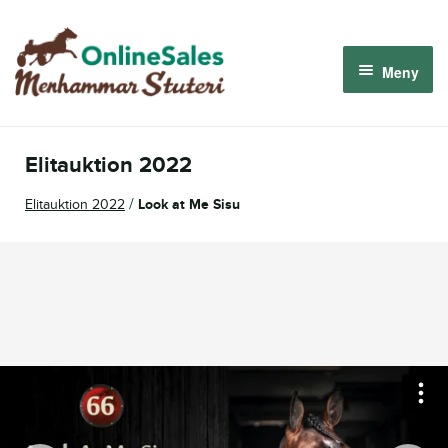
Hoppa
Hoppa
till
till
Meny
navigering
innehåll
Menhammar OnlineSales 2026
Elitauktion 2022
Derbyauktionen 2026
/
Elitauktion 2022
Look at Me Sisu
Om oss
Så fungerar det
Logga in