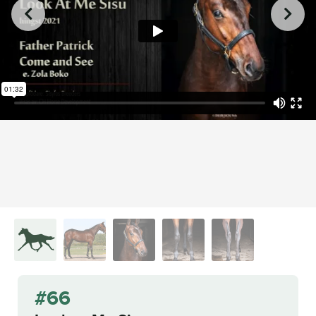
from
on
.
66 Look At Me Sisu
L.A. Racing Media
Vimeo
#66