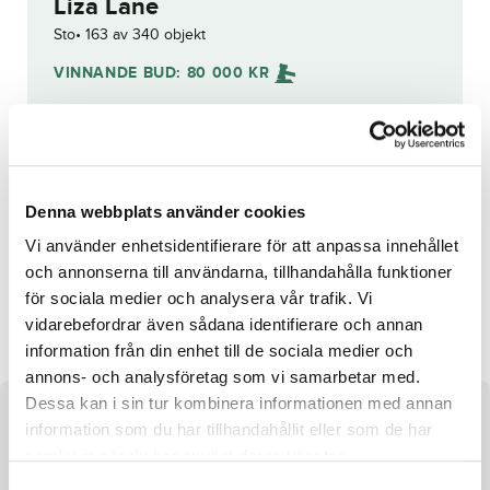
Liza Lane
Sto
163 av 340 objekt
VINNANDE BUD:
80 000
KR
Grattis till
robert bergh
!
Budhistorik
Denna webbplats använder cookies
Reg. nr.:
SE 19-3181
Vi använder enhetsidentifierare för att anpassa innehållet
och annonserna till användarna, tillhandahålla funktioner
för sociala medier och analysera vår trafik. Vi
Red Code
Petra La Roque
vidarebefordrar även sådana identifierare och annan
information från din enhet till de sociala medier och
annons- och analysföretag som vi samarbetar med.
Dessa kan i sin tur kombinera informationen med annan
Om hästen
information som du har tillhandahållit eller som de har
samlat in när du har använt deras tjänster.
Sto efter Cash and Go och undan Liza Radley
S