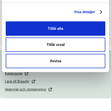
Inavelskoeff.
5.45%
Mankhöjd/korshöjd
151/154 cm
Visa detaljer
Uppfödare
Prestera International AB
Säljare
Prestera International AB
Tillåt alla
Dag
Dag 2
Tillåt urval
Dokument
Avvisa
Katalogsida
Länk till Breedly
Veterinär-och röntgenintyg