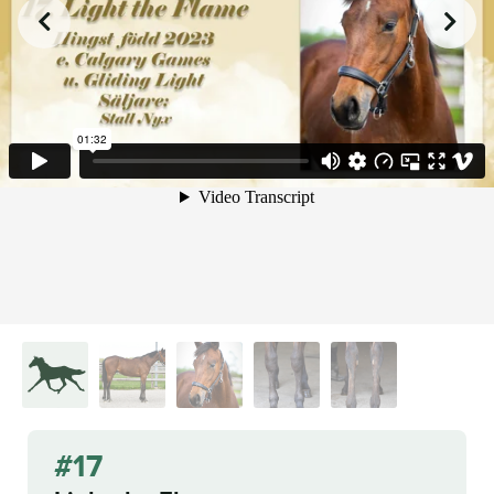
from
on
.
17. Light The Flame
Malin Albinsson
Vimeo
#17