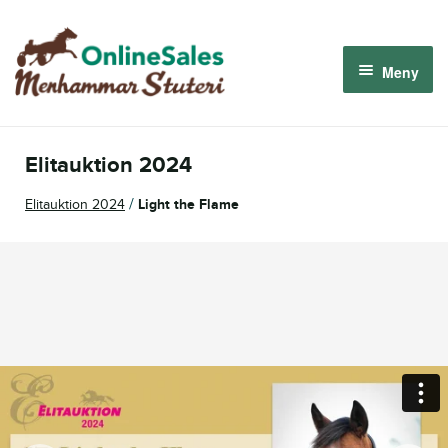
Hoppa
Hoppa
till
till
Meny
navigering
innehåll
Menhammar OnlineSales 2026
Elitauktion 2024
Derbyauktionen 2026
/
Elitauktion 2024
Light the Flame
Om oss
Så fungerar det
Logga in