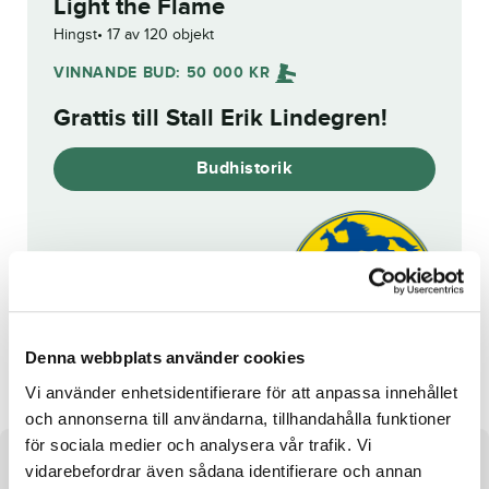
Light the Flame
Hingst
17 av 120 objekt
VINNANDE BUD:
50 000
KR
Grattis till
Stall Erik Lindegren
!
Budhistorik
Reg. nr.:
23-1718
Rainbow Bros
Fear the Dragon
Denna webbplats använder cookies
Vi använder enhetsidentifierare för att anpassa innehållet
och annonserna till användarna, tillhandahålla funktioner
för sociala medier och analysera vår trafik. Vi
Om hästen
vidarebefordrar även sådana identifierare och annan