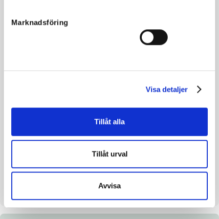
Född
2023-04-25
Marknadsföring
Far
Calgary Games
Mor
Gliding Light
Morfar
Yankee Glide
Reg. nr.
23-1718
Visa detaljer
Färg
Brun
Avelsindex
117
Tillåt alla
Inavelskoeff.
10.03%
Mankhöjd/korshöjd
-
Tillåt urval
Uppfödare
Julinus AB m fl
Säljare
Stall Nyx
Avvisa
Stall på auktionsdagen
R1