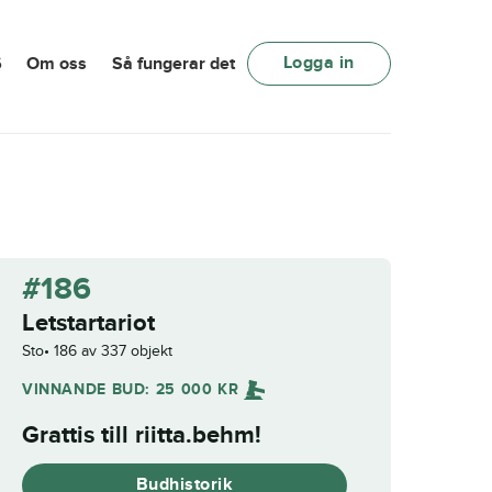
Logga in
6
Om oss
Så fungerar det
#186
Letstartariot
Sto
186 av 337 objekt
VINNANDE BUD:
25 000
KR
Grattis till
riitta.behm
!
Budhistorik