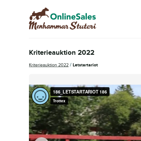
Hoppa
Hoppa
till
till
navigering
innehåll
Kriterieauktion 2022
/
Kriterieauktion 2022
Letstartariot