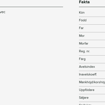
Fakta
avec
Kön
Född
Far
Mor
Morfar
Reg. nr.
Färg
Avelsindex
Inavelskoeff.
Mankhöjd/korshö
Uppfödare
Säljare