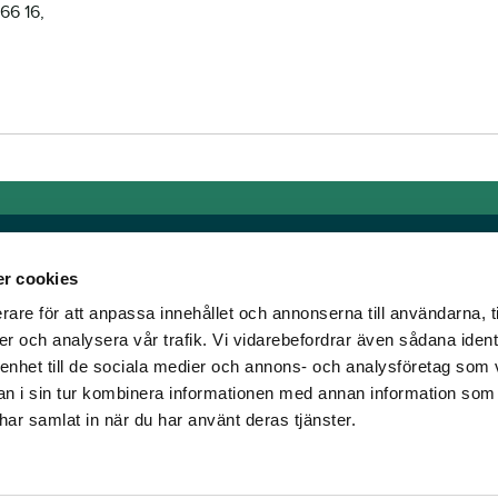
66 16,
r cookies
rare för att anpassa innehållet och annonserna till användarna, t
Länkar
er och analysera vår trafik. Vi vidarebefordrar även sådana ident
 enhet till de sociala medier och annons- och analysföretag som 
om älskar trav!
Allmänna auktionsvillkor
 i sin tur kombinera informationen med annan information som
har vi skapat en
Mobilvy
e har samlat in när du har använt deras tjänster.
t ständigt bryta ny
Cookie policy