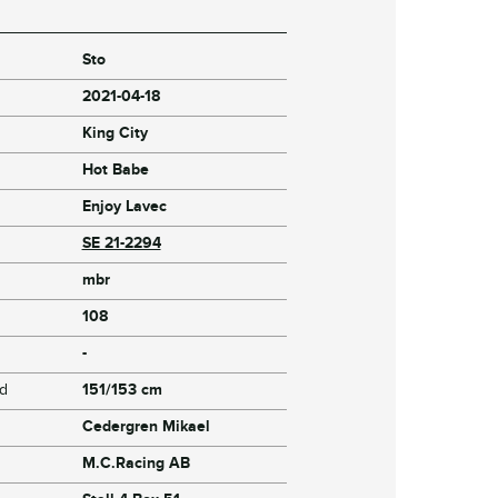
Sto
2021-04-18
King City
Hot Babe
Enjoy Lavec
SE 21-2294
mbr
108
-
jd
151/153 cm
Cedergren Mikael
M.C.Racing AB