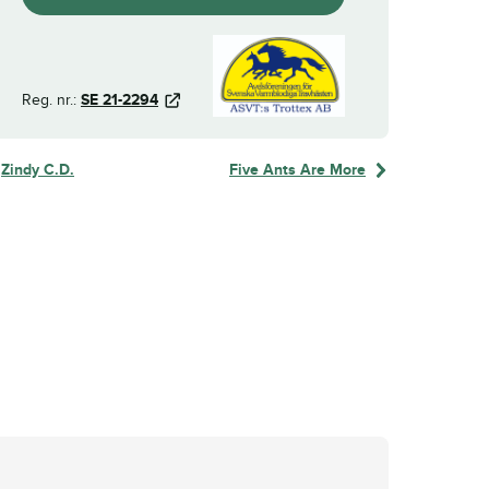
Reg. nr.:
SE 21-2294
Zindy C.D.
Five Ants Are More