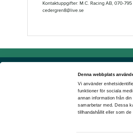
Kontaktuppgifter: M.C. Racing AB, 070-795 
cedergren8@live.se
Denna webbplats använde
Vi använder enhetsidentifie
Powered by TR Media
funktioner för sociala medi
annan information från din
Hos TR Media finns Sveriges främsta varumärken för dig s
samarbetar med. Dessa kan
Sedan starten 1932, då tidningen Travronden grundades, 
tillhandahållit eller som d
portfölj med innovativa digitala produkter och fortsätter at
mark. Vår vision? Vi får fler att älska trav!