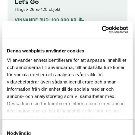
Let's Go
Hingst
26 av 120 objekt
VINNANDE BUD:
100 000
KR
Grattis till
Petri Salmela
!
Budhistorik
Denna webbplats använder cookies
Vi använder enhetsidentifierare för att anpassa innehållet
och annonserna till användarna, tillhandahålla funktioner
för sociala medier och analysera vår trafik. Vi
Reg. nr.:
23-2720
vidarebefordrar även sådana identifierare och annan
information från din enhet till de sociala medier och
Rosie Bros
Back Pay
annons- och analysföretag som vi samarbetar med.
Dessa kan i sin tur kombinera informationen med annan
information som du har tillhandahållit eller som de har
samlat in när du har använt deras tjänster.
S
Om hästen
Nödvändig
a