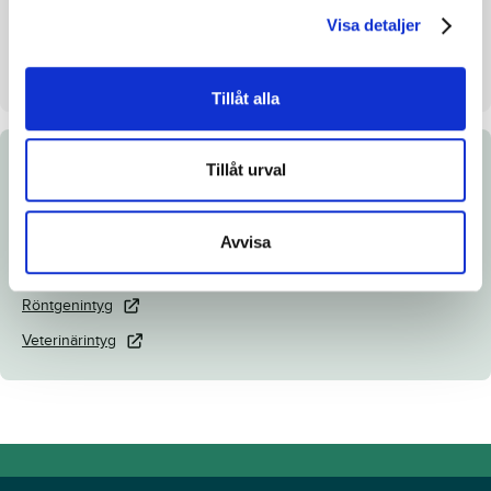
Visa detaljer
Säljare
AB NIAN
Stall på auktionsdagen
Stall E
Tillåt alla
Tillåt urval
Dokument
Länk till Breedly.com
Avvisa
Ladda ned katalogsida
Röntgenintyg
Veterinärintyg